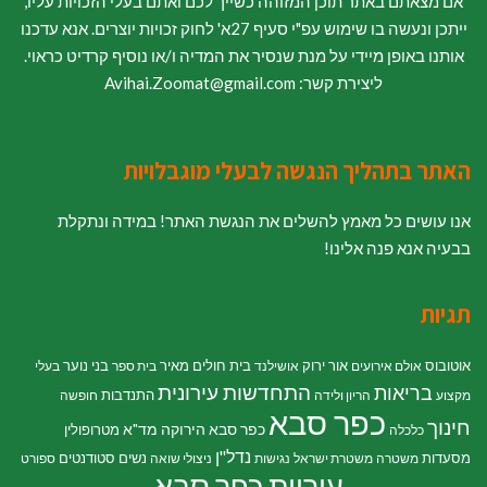
אם מצאתם באתר תוכן המזוהה כשייך לכם ואתם בעלי הזכויות עליו,
ייתכן ונעשה בו שימוש עפ"י סעיף 27א' לחוק זכויות יוצרים. אנא עדכנו
אותנו באופן מיידי על מנת שנסיר את המדיה ו/או נוסיף קרדיט כראוי.
ליצירת קשר: Avihai.Zoomat@gmail.com
האתר בתהליך הנגשה לבעלי מוגבלויות
אנו עושים כל מאמץ להשלים את הנגשת האתר! במידה ונתקלת
בבעיה אנא פנה אלינו!
תגיות
אוטובוס
אור ירוק
בית חולים מאיר
בני נוער
אולם אירועים
אושילנד
בית ספר
בעלי
התחדשות עירונית
בריאות
התנדבות
מקצוע
הריון ולידה
חופשה
כפר סבא
חינוך
כפר סבא הירוקה
מד"א
מטרופולין
כלכלה
נדל"ן
מסעדות
נשים
סטודנטים
משטרה
משטרת ישראל
נגישות
ניצולי שואה
ספורט
עיריית כפר סבא