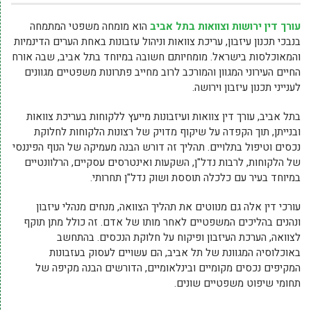
עורך דין ירושות וצוואות בתל אביב
הוא מומחה משפטי המתמחה
בנבכי תכנון עיזבון, עריכת צוואות וניהול עזבונות באחת הערים הדינמיות
והמאוכלסות בישראל. מומחיותם חשובה במיוחד בתל אביב, שבה אורח
החיים העירוני המגוון והמורכב לרוב מחייב פתרונות משפטיים מגוונים
לענייני תכנון עיזבון וירושה.
בתל אביב, עורך דין צוואות ועיזבונות מייעץ ללקוחות בעריכת צוואות
ובנייתן, תוך הקפדה על שיקוף מדויק של רצונות הלקוחות לחלוקת
נכסים וטיפול בתלויים. תהליך זה דורש הבנה מעמיקה של הנוף הפיננסי
של הלקוחות, לרבות נדל"ן, השקעות ואינטרסים עסקיים, הרלוונטיים
במיוחד בעיר עם כלכלה תוססת ושוק נדל"ן תחרותי.
עורכי דין אלה גם מנווטים את תהליך הצוואה, מנחים מנהלי עיזבון
ונהנים בהליכים המשפטיים לאחר מותו של אדם. זה כולל מתן תוקף
לצוואה, הערכת העיזבון ופיקוח על חלוקת הנכסים. בהתחשב
באוכלוסיה המגוונת של תל אביב, הם עשויים לעסוק בעזבונות
המקיפים נכסים מקומיים ובינלאומיים, הדורשים הבנה מקיפה של
תחומי שיפוט משפטיים שונים.