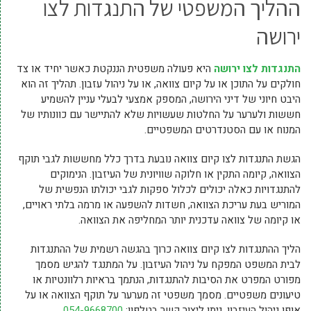
ההליך המשפטי של התנגדות לצו
ירושה
התנגדות לצו ירושה
היא פעולה משפטית הננקטת כאשר יחיד או צד
חולקים על התוכן או על קיום צוואה, או על ניהול עזבון. תהליך זה הוא
היבט חיוני של דיני הירושה, המספק אמצעי לבעלי עניין להשמיע
חששות ולערער על החלטות שעשויות שלא להתיישר עם כוונותיו של
המנוח או עם הסטנדרטים המשפטיים.
הגשת התנגדות לצו קיום צוואה נובעת בדרך כלל מחששות לגבי תוקף
הצוואה, קיומה התקין או חלוקה שוויונית של העיזבון. הנימוקים
להתנגדויות כאלה יכולים לכלול ספקות לגבי יכולתו הנפשית של
המוריש בעת עריכת הצוואה, חשדות להשפעה או מרמה בלתי ראויים,
או קיומה של צוואה עדכנית יותר המחליפה את הצוואה.
הליך ההתנגדות לצו קיום צוואה כרוך בהגשה רשמית של ההתנגדות
לבית המשפט המפקח על ניהול העיזבון. על המתנגד להגיש מסמך
מפורט המפרט את הסיבות להתנגדות, הנתמך בראיות רלוונטיות או
טיעונים משפטיים. מסמך משפטי זה מערער על תוקף הצוואה או על
אופן ניהול העיזבון. ניתן ליצור קשר בטלפון:
054-9668700