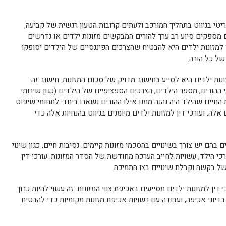
יטי בניווט בתהליך המורכב ולעתים קרובות הטעון רגשית של קביעה,
ם מספקים סיוע רב ערך להורים המבקשים מזונות ילדים או נדרשים
למזונות ילדים היא להבטיח שהצרכים הפיננסיים של הילדים יסופקו
של כל הורה.
נות ילדים היא לסייע בחישוב מדויק של סכום המזונות. חישוב זה
 ההורים, מספר הילדים, הצרכים הספציפיים של הילדים (כגון שירותי
ת החיים שהילד היה נהנה ממנו אילו ההורים נשארו ביחד. לתחומי שיפוט
לה, ועורכי דין למזונות ילדים מיומנים בניווט בהנחיות אלה כדי
 בהם יש צורך בשינויים בהסכמי מזונות קיימים. נסיבות חיים, כגון שינוי
כי הילד, עשויות לחייב הערכה מחודשת של הסדר המזונות. עורכי דין
ל בקשה וקבלת שינויים בצו התמיכה.
דין למזונות ילדים מסייעים באכיפת צווי המזונות. זה עשוי להיות כרוך
יוני אכיפה, ועבודה עם רשויות אכיפת מזונות מקומיות כדי להבטיח