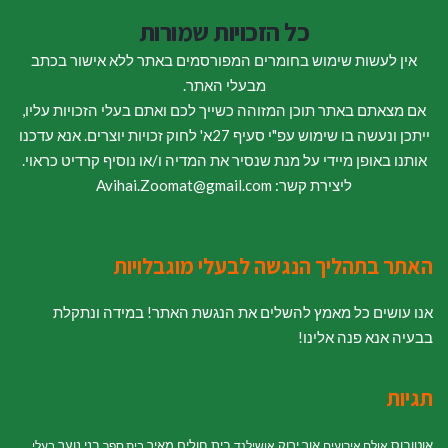
כל הזכויות שמורות
אין לעשות שימוש בחומרים המפורסמים באתר ללא אישור בכתב
מבעלי האתר.
אם מצאתם באתר תוכן המזוהה כשייך לכם ואתם בעלי הזכויות עליו,
ייתכן ונעשה בו שימוש עפ"י סעיף 27א' לחוק זכויות יוצרים. אנא עדכנו
אותנו באופן מיידי על מנת שנסיר את המדיה ו/או נוסיף קרדיט כראוי.
ליצירת קשר: Avihai.Zoomat@gmail.com
האתר בתהליך הנגשה לבעלי מוגבלויות
אנו עושים כל מאמץ להשלים את הנגשת האתר! במידה ונתקלת
בבעיה אנא פנה אלינו!
תגיות
אוטובוס
אור ירוק
בית חולים מאיר
בני נוער
אולם אירועים
אושילנד
בית ספר
בעלי