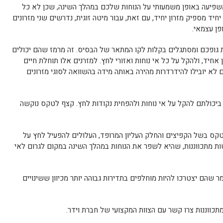
משפיעה באופן משמעותי על הנוחות שלכם במהלך השינה, שכן לא כל
חיד מספיק מזרון יחיד, עם זאת, עבור מיטה זוגית, נדרשים שני מזרונים
פן עצמאי.
ורת גופכם ומסתגלים בקלות לקו המתאר של הבסיס. זה מרמז שהם יכולים
ד, ולהקל על כל אי נוחות ואזורי לחץ. למזרנים אלו תוחלת חיים
ם לא יובילו להידרדרות מהירה באותה מידה בהשוואה לסוגי מזרונים
 ביכולתם להקל על אי נוחות ולהפחית נקודות לחץ. קצף לטקס נוקשה
לטקס בשל הקפיצים והחלק העליון המרופד, העלולים להפעיל לחץ על
ות מתכווננות, שהיא לשפר את הנוחות במהלך השינה במקום לגרום לאי
 שהם יצטרכו להיות מוחלפים בתדירות גבוהה יותר מכיוון ששינויים
כווננות צרו קשר עם הצוות המקצועי של חברת וידר.