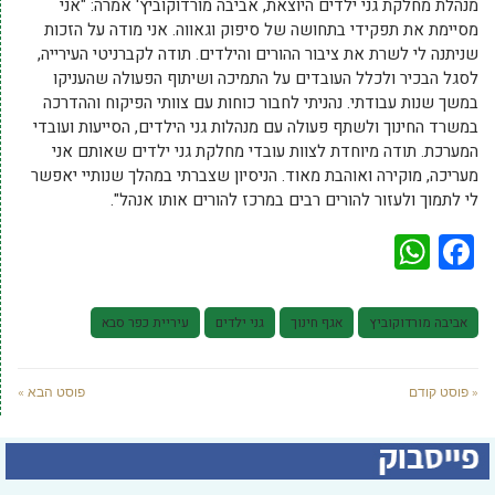
מנהלת מחלקת גני ילדים היוצאת, אביבה מורדוקוביץ' אמרה: "אני
מסיימת את תפקידי בתחושה של סיפוק וגאווה. אני מודה על הזכות
שניתנה לי לשרת את ציבור ההורים והילדים. תודה לקברניטי העירייה,
לסגל הבכיר ולכלל העובדים על התמיכה ושיתוף הפעולה שהעניקו
במשך שנות עבודתי. נהניתי לחבור כוחות עם צוותי הפיקוח וההדרכה
במשרד החינוך ולשתף פעולה עם מנהלות גני הילדים, הסייעות ועובדי
המערכת. תודה מיוחדת לצוות עובדי מחלקת גני ילדים שאותם אני
מעריכה, מוקירה ואוהבת מאוד. הניסיון שצברתי במהלך שנותיי יאפשר
לי לתמוך ולעזור להורים רבים במרכז להורים אותו אנהל".
WhatsApp
Facebook
אביבה מורדוקוביץ
אגף חינוך
גני ילדים
עיריית כפר סבא
« פוסט קודם
פוסט הבא »