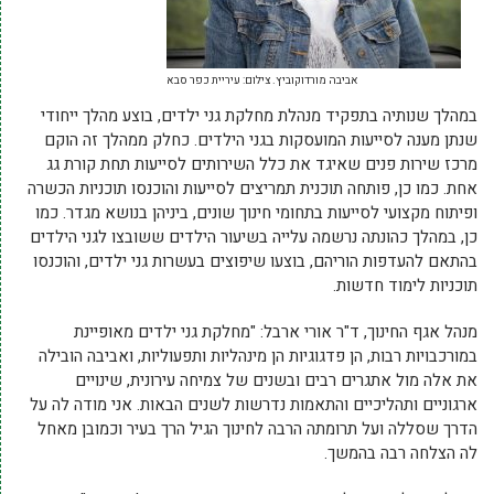
אביבה מורדוקוביץ. צילום: עיריית כפר סבא
במהלך שנותיה בתפקיד מנהלת מחלקת גני ילדים, בוצע מהלך ייחודי
שנתן מענה לסייעות המועסקות בגני הילדים. כחלק ממהלך זה הוקם
מרכז שירות פנים שאיגד את כלל השירותים לסייעות תחת קורת גג
אחת. כמו כן, פותחה תוכנית תמריצים לסייעות והוכנסו תוכניות הכשרה
ופיתוח מקצועי לסייעות בתחומי חינוך שונים, ביניהן בנושא מגדר. כמו
כן, במהלך כהונתה נרשמה עלייה בשיעור הילדים ששובצו לגני הילדים
בהתאם להעדפות הוריהם, בוצעו שיפוצים בעשרות גני ילדים, והוכנסו
תוכניות לימוד חדשות.
מנהל אגף החינוך, ד"ר אורי ארבל: "מחלקת גני ילדים מאופיינת
במורכבויות רבות, הן פדגוגיות הן מינהליות ותפעוליות, ואביבה הובילה
את אלה מול אתגרים רבים ובשנים של צמיחה עירונית, שינויים
ארגוניים ותהליכיים והתאמות נדרשות לשנים הבאות. אני מודה לה על
הדרך שסללה ועל תרומתה הרבה לחינוך הגיל הרך בעיר וכמובן מאחל
לה הצלחה רבה בהמשך.