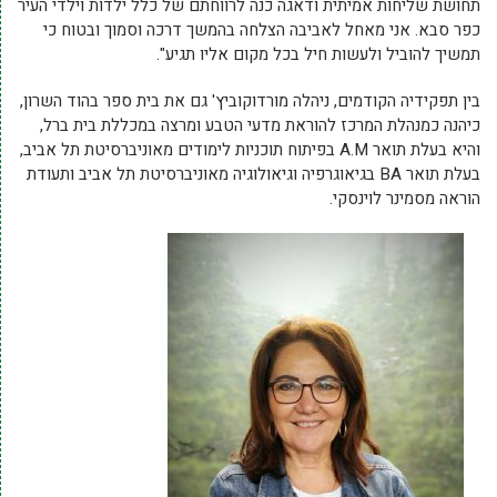
תחושת שליחות אמיתית ודאגה כנה לרווחתם של כלל ילדות וילדי העיר
כפר סבא. אני מאחל לאביבה הצלחה בהמשך דרכה וסמוך ובטוח כי
תמשיך להוביל ולעשות חיל בכל מקום אליו תגיע".
בין תפקידיה הקודמים, ניהלה מורדוקוביץ' גם את בית ספר בהוד השרון,
כיהנה כמנהלת המרכז להוראת מדעי הטבע ומרצה במכללת בית ברל,
והיא בעלת תואר A.M בפיתוח תוכניות לימודים מאוניברסיטת תל אביב,
בעלת תואר BA בגיאוגרפיה וגיאולוגיה מאוניברסיטת תל אביב ותעודת
הוראה מסמינר לוינסקי.