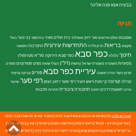
בבעיה אנא פנה אלינו!
תגיות
אוטובוס
אור ירוק
בית חולים מאיר
בני נוער
אולם אירועים
אושילנד
בית ספר
בעלי
התחדשות עירונית
בריאות
התנדבות
מקצוע
הריון ולידה
חופשה
כפר סבא
חינוך
כפר סבא הירוקה
מד"א
מטרופולין
כלכלה
נדל"ן
מסעדות
נשים
סטודנטים
משטרה
משטרת ישראל
נגישות
ניצולי שואה
ספורט
עיריית כפר סבא
פורים
סרטן השד
צביקה צרפתי
עזרה ראשונה
רפי סער
קורונה
קיימות
ראש העיר רפי סער
קהילה
רחוב ויצמן
שיטור
תחבורה ציבורית
תרבות
תאונות דרכים
עירוני
תזונה
תחרות
האתרים שלנו:
תרבוש-פורטל תרבות ונופש למגזר הדתי
|
המגזר-פורטל חדשות למגזר הדתי
גל
|
מודיעין
|
מדינט – פורטל בריאות ורווחה
|
החדשות הטובות בישראל
|
רמת גן
|
בת ים - חולון
|
גב"ש
|
יש''ע:שומרון בנימין וגוש עציון
|
במרכז- לחברי הבית היהודי
|
לוד
|
לימודים אקדמאיים