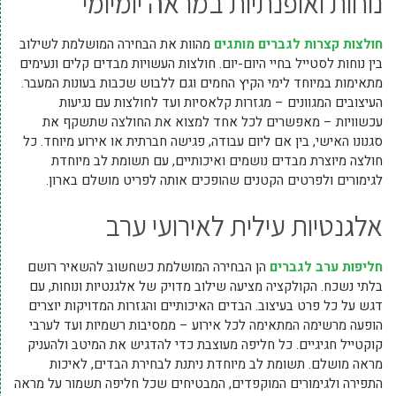
נוחות ואופנתיות במראה יומיומי
חולצות קצרות לגברים מותגים
מהוות את הבחירה המושלמת לשילוב
בין נוחות לסטייל בחיי היום-יום. חולצות העשויות מבדים קלים ונעימים
מתאימות במיוחד לימי הקיץ החמים וגם ללבוש שכבות בעונות המעבר.
העיצובים המגוונים – מגזרות קלאסיות ועד לחולצות עם נגיעות
עכשוויות – מאפשרים לכל אחד למצוא את החולצה שתשקף את
סגנונו האישי, בין אם ליום עבודה, פגישה חברתית או אירוע מיוחד. כל
חולצה מיוצרת מבדים נושמים ואיכותיים, עם תשומת לב מיוחדת
לגימורים ולפרטים הקטנים שהופכים אותה לפריט מושלם בארון.
אלגנטיות עילית לאירועי ערב
חליפות ערב לגברים
הן הבחירה המושלמת כשחשוב להשאיר רושם
בלתי נשכח. הקולקציה מציעה שילוב מדויק של אלגנטיות ונוחות, עם
דגש על כל פרט בעיצוב. הבדים האיכותיים והגזרות המדויקות יוצרים
הופעה מרשימה המתאימה לכל אירוע – ממסיבות רשמיות ועד לערבי
קוקטייל חגיגיים. כל חליפה מעוצבת כדי להדגיש את המיטב ולהעניק
מראה מושלם. תשומת לב מיוחדת ניתנת לבחירת הבדים, לאיכות
התפירה ולגימורים המוקפדים, המבטיחים שכל חליפה תשמור על מראה