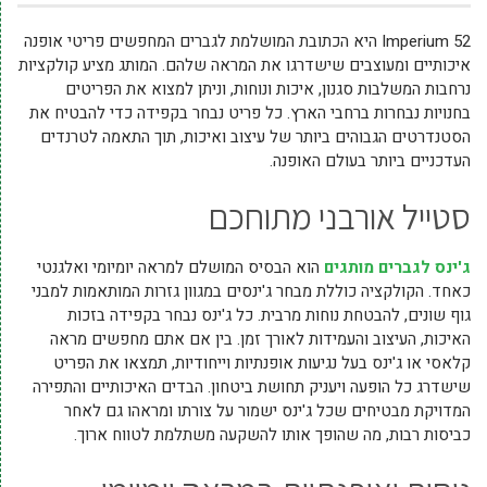
Imperium 52 היא הכתובת המושלמת לגברים המחפשים פריטי אופנה
איכותיים ומעוצבים שישדרגו את המראה שלהם. המותג מציע קולקציות
נרחבות המשלבות סגנון, איכות ונוחות, וניתן למצוא את הפריטים
בחנויות נבחרות ברחבי הארץ. כל פריט נבחר בקפידה כדי להבטיח את
הסטנדרטים הגבוהים ביותר של עיצוב ואיכות, תוך התאמה לטרנדים
העדכניים ביותר בעולם האופנה.
סטייל אורבני מתוחכם
ג'ינס לגברים מותגים
הוא הבסיס המושלם למראה יומיומי ואלגנטי
כאחד. הקולקציה כוללת מבחר ג'ינסים במגוון גזרות המותאמות למבני
גוף שונים, להבטחת נוחות מרבית. כל ג'ינס נבחר בקפידה בזכות
האיכות, העיצוב והעמידות לאורך זמן. בין אם אתם מחפשים מראה
קלאסי או ג'ינס בעל נגיעות אופנתיות וייחודיות, תמצאו את הפריט
שישדרג כל הופעה ויעניק תחושת ביטחון. הבדים האיכותיים והתפירה
המדויקת מבטיחים שכל ג'ינס ישמור על צורתו ומראהו גם לאחר
כביסות רבות, מה שהופך אותו להשקעה משתלמת לטווח ארוך.