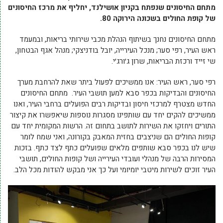
מתחם החיסונים שנפתח בקניון אושילנד, יחליף את מרכז החיסונים
של קופת החולים בשכונה הירוקה 80.
מתחם החיסונים נחנך בשיתוף הנהלת מכבי שירותי בריאות, ובמעמד
ראש העיר, רפי סער; מנכל העירייה, יובל בודניצקי; מנהל אגף הבטחון,
שי זייד ורכזת הבריאות, שרון ג׳ורג׳י.
רפי סער, ראש העיר: אנו ממשיכים לפעול ביתר שאת להרחבת מערך
החיסונים והבדיקות בכפר סבא למען תושבי העיר. מתחם החיסונים
החדש מצטרף למרכזי חיסון ובדיקות רבים הפועלים ברחבי העיר, ואנו
ממשיכים להקים יחד עם שותפינו מסגרות נוספות שיאפשרו את קיצור
התורים ויחזקו את השירות לתושב בתחום זה. הרשות המקומית יחד עם
קופות החולים הם שניצבים בחזית המאבק בקורונה, ואני שמח לומר
שיש לנו בכפר סבא שותפים מלאים שפועלים כתף לצד כתף. בזכות
המסירות הרבה של מנהלי ועובדי העירייה ושל קופות החולים, תושבי
העיר זוכים לשירות מיטבי יומיומי ועל כך אני מבקש להודות מכל הלב.