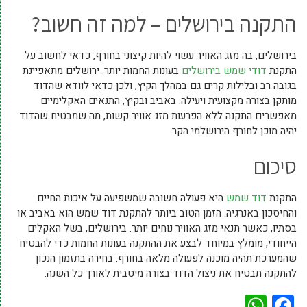
התקנה בירושלים – למה זה חשוב?
בירושלים, בה מזג האוויר עשוי להיות קיצוני בחורף, כדאי לחשוב על
התקנת
דודי שמש בירושלים
בעונות החמות יותר. ירושלים מתאפיינת
בגובה רב ובלילות קרים גם במהלך הקיץ, ולכן כדאי לוודא שהדוד
מותקן בצורה מקצועית ויעילה. באביב ובקיץ, התנאים האקלימיים
מאפשרים התקנה ללא הפרעות מזג אוויר קשות, מה שמבטיח שהדוד
יהיה מוכן לחורף הירושלמי הקר.
סיכום
התקנת
דוד שמש
היא פעולה חשובה שמשפיעה על איכות החיים
והחיסכון באנרגיה. הזמן הטוב ביותר להתקנת דוד שמש הוא באביב או
בסתיו, כאשר תנאי מזג האוויר נוחים יותר. בירושלים, בשל האקלים
הייחודי, מומלץ במיוחד לבצע את ההתקנה בעונות החמות כדי להבטיח
שהמערכת תהיה מוכנה לפעולה מלאה בחורף. בחירה בתזמון הנכון
להתקנה תבטיח את ניצול הדוד בצורה מיטבית לאורך כל השנה.
WhatsApp
Facebook