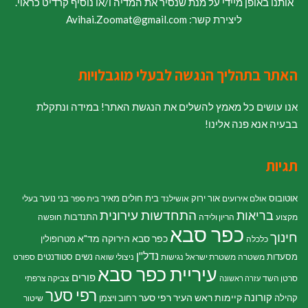
אותנו באופן מיידי על מנת שנסיר את המדיה ו/או נוסיף קרדיט כראוי.
ליצירת קשר: Avihai.Zoomat@gmail.com
האתר בתהליך הנגשה לבעלי מוגבלויות
אנו עושים כל מאמץ להשלים את הנגשת האתר! במידה ונתקלת
בבעיה אנא פנה אלינו!
תגיות
אוטובוס
אור ירוק
בית חולים מאיר
בני נוער
אולם אירועים
אושילנד
בית ספר
בעלי
התחדשות עירונית
בריאות
התנדבות
מקצוע
הריון ולידה
חופשה
כפר סבא
חינוך
כפר סבא הירוקה
מד"א
מטרופולין
כלכלה
נדל"ן
מסעדות
נשים
סטודנטים
משטרה
משטרת ישראל
נגישות
ניצולי שואה
ספורט
עיריית כפר סבא
פורים
סרטן השד
צביקה צרפתי
עזרה ראשונה
רפי סער
קורונה
קיימות
ראש העיר רפי סער
קהילה
רחוב ויצמן
שיטור