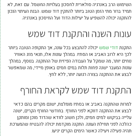
השימוש הרב באנרגיה סולארית לחסכון בעלויות החשמל. עם זאת, לא
תמיד ברור מתי הזמן הטוב ביותר להתקין דוד שמש. הבנת העיתוי הנכון
להתקנה יכולה להשפיע על יעילות הדוד ועל החיסכון באנרגיה.
עונות השנה והתקנת דוד שמש
התקנת
דודי שמש
יכולה להתבצע בכל עונה, אך התקופה הטובה ביותר
לכך היא לרוב האביב או הסתיו. במהלך עונות אלו, תנאי מזג האוויר
נוחים יותר, מה שמקל על העבודה הפיזית של ההתקנה. בנוסף, במהלך
עונות המעבר ישנה פחות תלות במים חמים באופן מיידי, מה שמאפשר
לבצע את ההתקנה בצורה רגועה יותר, ללא לחץ.
התקנת דוד שמש לקראת החורף
למרות שהתקנה באביב או בסתיו מומלצת, ישנם מקרים בהם כדאי
לבצע את ההתקנה דווקא לפני החורף. בחודשי החורף הקרים, ישנה
עלייה בביקוש למים חמים, ולכן חשוב לוודא שהדוד מוכן ומותקן
כהלכה לפני תחילת העונה. התקנה מוקדמת יכולה להבטיח שהמערכת
תהיה פעילה ויעילה כאשר הימים הקרים יגיעו.