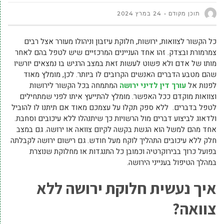
תוכן מקודם
24 במרץ 2024
כל הקשור לצוואות, ירושות, חלוקת עיזבון וניהולו מעורר אצל רבים
צמרמורת ובצדק. זהו אחד העניינים המרכזיים שיש לטפל בהם לאחר
מותו של אדם ולא פשוט לעשות זאת במצב הרגיש בו נמצאים יורשיו
שהם מטבע הדברים האנשים הקרובים לו ביותר. לכן, מומלץ מאוד
לפנות אל
עורך דין לדיני ירושה
המתמחה בכל הקשור לירושות
וצוואות מוקדם ככל האפשר. מומלץ להתייעץ איתו לפני שמתחילים
לטפל בדברים. ללא ספק תקלו על עצמכם מאוד אם תיתנו לו להוביל
ולדאוג לביצוע דברים מול הרשויות כך שיתנהלו ללא עיכובים וסחבת.
אחד מהם למשל הוא הגשת בקשה לקיום צוואה או ירושה. גם במצב
חלק ללא עיכובים התהליך לוקח מעל חודש. גם רישום ירושה לקבלתה
בפועל כרוך בבירוקרטיה וכמובן כל התנגדות או מחלוקת שנוצרת
במהלך הטיפול בענייני הירושה.
איך נעשית חלוקת ירושה ללא
צוואה?