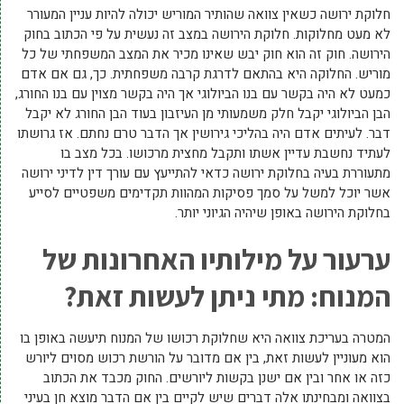
חלוקת ירושה כשאין צוואה שהותיר המוריש יכולה להיות עניין המעורר
לא מעט מחלוקות. חלוקת הירושה במצב זה נעשית על פי הכתוב בחוק
הירושה. חוק זה הוא חוק יבש שאינו מכיר את המצב המשפחתי של כל
מוריש. החלוקה היא בהתאם לדרגת קרבה משפחתית. כך, גם אם אדם
כמעט לא היה בקשר עם בנו הביולוגי אך היה בקשר מצוין עם בנו החורג,
הבן הביולוגי יקבל חלק משמעותי מן העיזבון בעוד הבן החורג לא יקבל
דבר. לעיתים אדם היה בהליכי גירושין אך הדבר טרם נחתם. אז גרושתו
לעתיד נחשבת עדיין אשתו ותקבל מחצית מרכושו. בכל מצב בו
מתעוררת בעיה בחלוקת ירושה כדאי להתייעץ עם עורך דין לדיני ירושה
אשר יוכל למשל על סמך פסיקות המהוות תקדימים משפטיים לסייע
בחלוקת הירושה באופן שיהיה הגיוני יותר.
ערעור על מילותיו האחרונות של
המנוח: מתי ניתן לעשות זאת?
המטרה בעריכת צוואה היא שחלוקת רכושו של המנוח תיעשה באופן בו
הוא מעוניין לעשות זאת, בין אם מדובר על הורשת רכוש מסוים ליורש
כזה או אחר ובין אם ישנן בקשות ליורשים. החוק מכבד את הכתוב
בצוואה ומבחינתו אלה דברים שיש לקיים בין אם הדבר מוצא חן בעיני