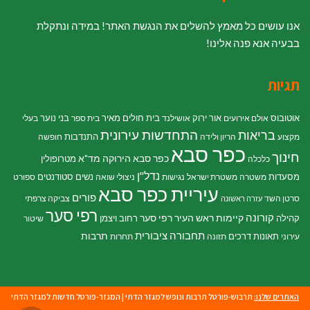
אנו עושים כל מאמץ להשלים את הנגשת האתר! במידה ונתקלת
בבעיה אנא פנה אלינו!
תגיות
אוטובוס
אור ירוק
בית חולים מאיר
בני נוער
אולם אירועים
אושילנד
בית ספר
בעלי
התחדשות עירונית
בריאות
התנדבות
מקצוע
הריון ולידה
חופשה
כפר סבא
חינוך
כפר סבא הירוקה
מד"א
מטרופולין
כלכלה
נדל"ן
מסעדות
נשים
סטודנטים
משטרה
משטרת ישראל
נגישות
ניצולי שואה
ספורט
עיריית כפר סבא
פורים
סרטן השד
צביקה צרפתי
עזרה ראשונה
רפי סער
קורונה
קיימות
ראש העיר רפי סער
קהילה
רחוב ויצמן
שיטור
תחבורה ציבורית
תרבות
תאונות דרכים
עירוני
תזונה
תחרות
האתרים שלנו:
תרבוש-פורטל תרבות ונופש למגזר הדתי
|
המגזר-פורטל חדשות למגזר הדתי