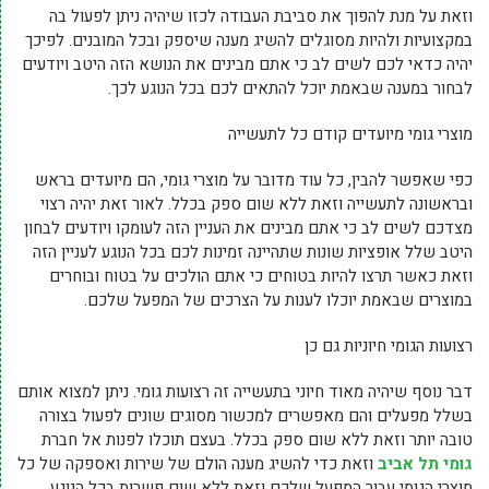
וזאת על מנת להפוך את סביבת העבודה לכזו שיהיה ניתן לפעול בה
במקצועיות ולהיות מסוגלים להשיג מענה שיספק ובכל המובנים. לפיכך
יהיה כדאי לכם לשים לב כי אתם מבינים את הנושא הזה היטב ויודעים
לבחור במענה שבאמת יוכל להתאים לכם בכל הנוגע לכך.
מוצרי גומי מיועדים קודם כל לתעשייה
כפי שאפשר להבין, כל עוד מדובר על מוצרי גומי, הם מיועדים בראש
ובראשונה לתעשייה וזאת ללא שום ספק בכלל. לאור זאת יהיה רצוי
מצדכם לשים לב כי אתם מבינים את העניין הזה לעומקו ויודעים לבחון
היטב שלל אופציות שונות שתהיינה זמינות לכם בכל הנוגע לעניין הזה
וזאת כאשר תרצו להיות בטוחים כי אתם הולכים על בטוח ובוחרים
במוצרים שבאמת יוכלו לענות על הצרכים של המפעל שלכם.
רצועות הגומי חיוניות גם כן
דבר נוסף שיהיה מאוד חיוני בתעשייה זה רצועות גומי. ניתן למצוא אותם
בשלל מפעלים והם מאפשרים למכשור מסוגים שונים לפעול בצורה
טובה יותר וזאת ללא שום ספק בכלל. בעצם תוכלו לפנות אל חברת
גומי תל אביב
וזאת כדי להשיג מענה הולם של שירות ואספקה של כל
מוצרי הגומי עבור המפעל שלכם וזאת ללא שום פשרות בכל הנוגע