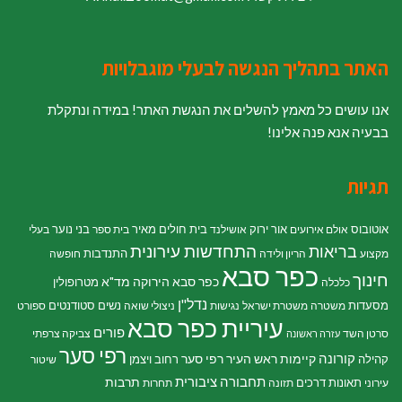
האתר בתהליך הנגשה לבעלי מוגבלויות
אנו עושים כל מאמץ להשלים את הנגשת האתר! במידה ונתקלת
בבעיה אנא פנה אלינו!
תגיות
אוטובוס
אור ירוק
בית חולים מאיר
בני נוער
אולם אירועים
אושילנד
בית ספר
בעלי
התחדשות עירונית
בריאות
התנדבות
מקצוע
הריון ולידה
חופשה
כפר סבא
חינוך
כפר סבא הירוקה
מד"א
מטרופולין
כלכלה
נדל"ן
מסעדות
נשים
סטודנטים
משטרה
משטרת ישראל
נגישות
ניצולי שואה
ספורט
עיריית כפר סבא
פורים
סרטן השד
צביקה צרפתי
עזרה ראשונה
רפי סער
קורונה
קיימות
ראש העיר רפי סער
קהילה
רחוב ויצמן
שיטור
תחבורה ציבורית
תרבות
תאונות דרכים
עירוני
תזונה
תחרות