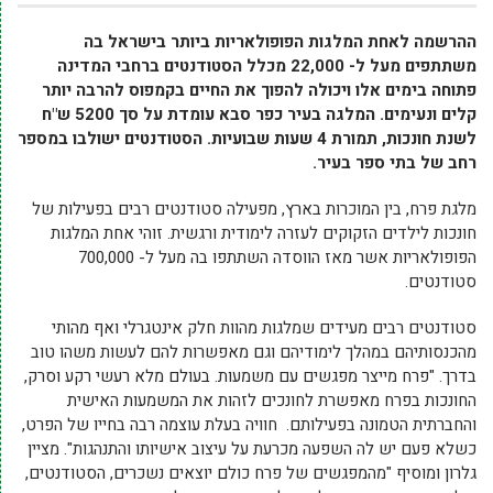
ההרשמה לאחת המלגות הפופולאריות ביותר בישראל בה
משתתפים מעל ל- 22,000 מכלל הסטודנטים ברחבי המדינה
פתוחה בימים אלו ויכולה להפוך את החיים בקמפוס להרבה יותר
קלים ונעימים. המלגה בעיר כפר סבא עומדת על סך 5200 ש"ח
לשנת חונכות, תמורת 4 שעות שבועיות. הסטודנטים ישולבו במספר
רחב של בתי ספר בעיר.
מלגת פרח, בין המוכרות בארץ, מפעילה סטודנטים רבים בפעילות של
חונכות לילדים הזקוקים לעזרה לימודית ורגשית. זוהי אחת המלגות
הפופולאריות אשר מאז הווסדה השתתפו בה מעל ל- 700,000
סטודנטים.
סטודנטים רבים מעידים שמלגות מהוות חלק אינטגרלי ואף מהותי
מהכנסותיהם במהלך לימודיהם וגם מאפשרות להם לעשות משהו טוב
בדרך. "פרח מייצר מפגשים עם משמעות. בעולם מלא רעשי רקע וסרק,
החונכות בפרח מאפשרת לחונכים לזהות את המשמעות האישית
והחברתית הטמונה בפעילותם. חוויה בעלת עוצמה רבה בחייו של הפרט,
כשלא פעם יש לה השפעה מכרעת על עיצוב אישיותו והתנהגות". מציין
גלרון ומוסיף "מהמפגשים של פרח כולם יוצאים נשכרים, הסטודנטים,