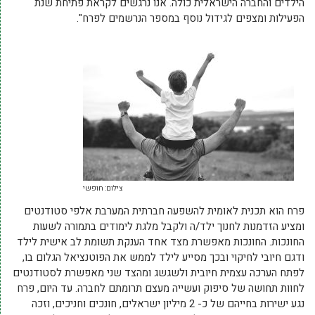
הילדים והחברה הישראלית כולה. אנו נרגשים לקראת פתיחת שנת
הפעילות ומצפים לגידול נוסף במספר הנרשמים לפרח".
צילום: חופשי
פרח הוא תכנית לאומית להשפעה חברתית המערבת אלפי סטודנטים
ומציע הזדמנות לחנוך ילד/ה ולקבל מלגת לימודים בתמורה לשעות
החונכות. החונכות מאפשרת מצד אחד הענקת תשומת לב אישית לילד
ודגם חיובי לחיקוי ובכך מסייע לילד לממש את הפוטנציאל הגלום בו,
לפתח הערכה עצמית חיובית ולשגשג ומהצד שני מאפשרת לסטודנטים
לחוות תחושה של סיפוק ועשייה מעצם תרומתם לחברה. עד היום, פרח
נגע ישירות בחייהם של כ- 2 מיליון ישראלים, חונכים וחניכים, וזכה