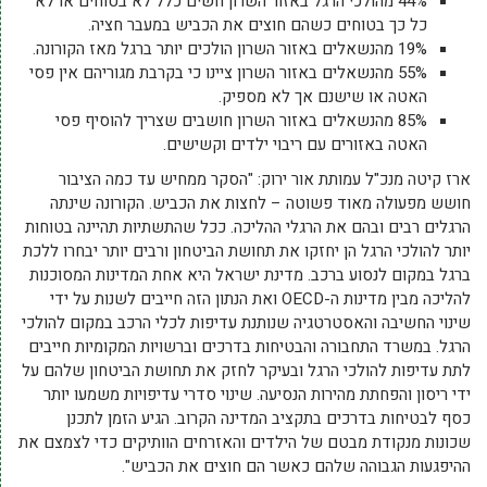
44% מהולכי הרגל באזור השרון חשים כלל לא בטוחים או לא
כל כך בטוחים כשהם חוצים את הכביש במעבר חציה.
19% מהנשאלים באזור השרון הולכים יותר ברגל מאז הקורונה.
55% מהנשאלים באזור השרון ציינו כי בקרבת מגוריהם אין פסי
האטה או שישנם אך לא מספיק.
85% מהנשאלים באזור השרון חושבים שצריך להוסיף פסי
האטה באזורים עם ריבוי ילדים וקשישים.
ארז קיטה מנכ"ל עמותת אור ירוק: "הסקר ממחיש עד כמה הציבור
חושש מפעולה מאוד פשוטה – לחצות את הכביש. הקורונה שינתה
הרגלים רבים ובהם את הרגלי ההליכה. ככל שהתשתיות תהיינה בטוחות
יותר להולכי הרגל הן יחזקו את תחושת הביטחון ורבים יותר יבחרו ללכת
ברגל במקום לנסוע ברכב. מדינת ישראל היא אחת המדינות המסוכנות
להליכה מבין מדינות ה-OECD ואת הנתון הזה חייבים לשנות על ידי
שינוי החשיבה והאסטרטגיה שנותנת עדיפות לכלי הרכב במקום להולכי
הרגל. במשרד התחבורה והבטיחות בדרכים וברשויות המקומיות חייבים
לתת עדיפות להולכי הרגל ובעיקר לחזק את תחושת הביטחון שלהם על
ידי ריסון והפחתת מהירות הנסיעה. שינוי סדרי עדיפויות משמעו יותר
כסף לבטיחות בדרכים בתקציב המדינה הקרוב. הגיע הזמן לתכנן
שכונות מנקודת מבטם של הילדים והאזרחים הוותיקים כדי לצמצם את
ההיפגעות הגבוהה שלהם כאשר הם חוצים את הכביש".