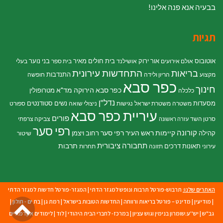
בבעיה אנא פנה אלינו!
תגיות
אוטובוס
אור ירוק
בית חולים מאיר
בני נוער
אולם אירועים
אושילנד
בית ספר
בעלי
התחדשות עירונית
בריאות
התנדבות
מקצוע
הריון ולידה
חופשה
כפר סבא
חינוך
כפר סבא הירוקה
מד"א
מטרופולין
כלכלה
נדל"ן
מסעדות
נשים
סטודנטים
משטרה
משטרת ישראל
נגישות
ניצולי שואה
ספורט
עיריית כפר סבא
פורים
סרטן השד
צביקה צרפתי
עזרה ראשונה
רפי סער
קורונה
קיימות
ראש העיר רפי סער
קהילה
רחוב ויצמן
שיטור
תחבורה ציבורית
תרבות
תאונות דרכים
עירוני
תזונה
תחרות
האתרים שלנו:
תרבוש-פורטל תרבות ונופש למגזר הדתי
|
המגזר-פורטל חדשות למגזר הדתי
גל
|
מודיעין
|
מדינט – פורטל בריאות ורווחה
|
החדשות הטובות בישראל
|
רמת גן
|
בת ים - חולון
|
גב"ש
|
יש''ע:שומרון בנימין וגוש עציון
|
במרכז- לחברי הבית היהודי
|
לוד
|
לימודים אקדמאיים