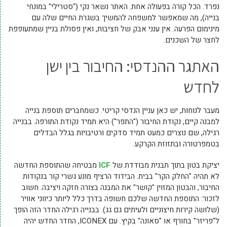
נפרד. הכל קורה בפעולה אחת. האתר נשאר נקי ("סטרילי" במונחי
בנייה), מה שמאפשר למשפחה להמשיך בשגרת החיים שלה עם
מינימום הפרעה. אין ענני אבק של חציבות, ואין פסולת בניין שמתעופפת
לחצר של השכנים.
האתגר ההנדסי: החיבור בין ישן
לחדש
מעבר לנוחות, יש כאן עניין הנדסי קריטי. כשמחברים תוספת בנייה
למבנה קיים, נקודת החיבור ("התפר") היא תמיד נקודת התורפה. בבנייה
רגילה, שם נוצרים כמעט תמיד סדקים ורטיבויות בגלל הבדלים
בטמפרטורה ובתזוזת הקרקע.
יציקת בטון בתוך תבנית מבודדת של
ICF
מבטיחה שהתוספת החדשה
לא תהיה "החלק הקר" בבית. הבידוד הרציף מונע גשרי קור בנקודות
החיבור, והבטון המזוין "קושר" את המבנה בצורה חזקה ויציבה. חשוב
לזכור: התוספת החדשה שלכם חשופה בדרך כלל ליותר כיווני אוויר
(שלושה קירות חיצוניים ולעיתים גם גג). בבנייה רגילה החדר הזה הופך
ל"פריזר" בחורף או "סאונה" בקיץ. עם ICONEX, החדר החדש יהיה