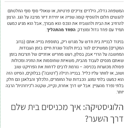
המשפחה גדלה, הילדים צריכים פרטיות, או שאולי סוף סוף החלטתם
להגשים חלום ולהוסיף קומה שנייה או יחידת דיור מניבה על הגג. הרצון
להרחיב את הבית ולהשביח את הנכס הוא מבורך, אבל הוא מגיע כמעט
תמיד עם פחד גדול ומוצדק:
הפחד מהתהליך
.
בניגוד לבניית בית חדש על מגרש ריק, בתוספת בנייה אתם (ברוב
המקרים) ממשיכים לגור בבית ולנהל שגרת חיים בזמן העבודות.
המחשבה על הררי אבק בסלון, רעש מחריש אוזניים של חציבות בזמן
שאתם מנסים לעבוד מהבית, משאיות שחוסמות את החניה ומכולות
פסולת מכוערות בכניסה – גורמת לרבים לדחות את הפרויקט שוב
ושוב, או לוותר עליו כליל. בבנייה רגילה ("רטובה") בבלוקים, הסיוט הזה
הוא כמעט בלתי נמנע. הכבדות של החומרים, הלכלוך והבלאגן הם חלק
בלתי נפרד מהעניין. אבל יש דרך אחרת, נקייה, שקטה ו"כירורגית" הרבה
יותר.
הלוגיסטיקה: איך מכניסים בית שלם
דרך השער?