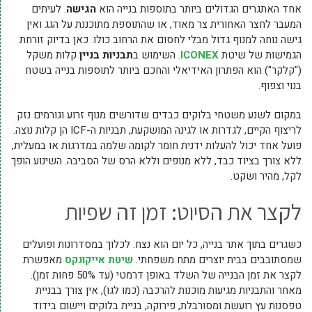
אחד האתגרים הגדולים ביותר בתוספות בנייה הוא
הגישה
. לעיתים
המעבר לחצר האחורית צר מאוד, או שהתוספת מתוכננת על הגג ואין
גישה נוחה למנוף גדול מבלי לחסום את הרחוב כולו. כאן בדיוק זורחת
הגמישות של שיטת
ICONEX
. השימוש ב
תבניות בניין
קלות משקל
("קלקר") הוא הפתרון האידיאלי והחכם ביותר לתוספות בנייה בשטח
בנוי וצפוף.
במקום לשנע משטחי בלוקים כבדים שדורשים מנוף זרוע וגורמים נזק
לריצוף הקיים, לגדרות או לגינה המושקעת, תבניות ה-ICF הן קלות נוצה.
פועל אחד יכול להעלות ידנית חומר לקומה שלמה במדרגות או במעלית,
ללא צורך בציוד כבד, ללא מנופים וללא הרס של הסביבה. השינוע הופך
לקל, מהיר ושקט.
לקצר את הסיוט: זמן זה שפיות
כשגרים בתוך אתר בנייה, כל יום הוא נצח. לכלוך במסדרונות ופועלים
שמסתובבים בבית יוצרים מתח משפחתי.
שיטת אייקונקס
מאפשרת
לקצר את זמן הבנייה של השלד באופן דרמטי (עד 50% פחות זמן).
מאחר והתבניות מגיעות מוכנות להרכבה (כמו לגו), אין צורך בבניית
טפסנות עץ רועשת ומסורבלת, פירוקה, בניית בלוקים ויישום בידוד