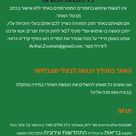
אין לעשות שימוש בחומרים המפורסמים באתר ללא אישור בכתב
מבעלי האתר.
אם מצאתם באתר תוכן המזוהה כשייך לכם ואתם בעלי הזכויות עליו,
ייתכן ונעשה בו שימוש עפ"י סעיף 27א' לחוק זכויות יוצרים. אנא עדכנו
אותנו באופן מיידי על מנת שנסיר את המדיה ו/או נוסיף קרדיט כראוי.
ליצירת קשר: Avihai.Zoomat@gmail.com
האתר בתהליך הנגשה לבעלי מוגבלויות
אנו עושים כל מאמץ להשלים את הנגשת האתר! במידה ונתקלת
בבעיה אנא פנה אלינו!
תגיות
אוטובוס
אור ירוק
בית חולים מאיר
בני נוער
אולם אירועים
אושילנד
בית ספר
בעלי
התחדשות עירונית
בריאות
התנדבות
מקצוע
הריון ולידה
חופשה