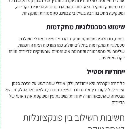
אורלי מתייחסת לעיצוב דירות יוקרה כתהליך של תכנון קפדני, שבו כל
פרט משחק תפקיד. היא בוחרת את הרהיטים והאביזרים בקפידה,
ומשקיעה מחשבה רבה בשילובי צבעים, טקסטורות ופונקציות.
שימוש בטכנולוגיות מתקדמות
בימינו, טכנולוגיה משחקת תפקיד מרכזי בעיצוב. אורלי משלבת
טכנולוגיות מתקדמות בחללים שלה, כמו מערכות תאורה חכמות,
שליטה על טמפרטורה ופתרונות אוטומטיים שמעניקים לדיירים חווית
יוקרה אמיתית.
ייחודיות וסטייל
כל דירה יוקרתית היא ייחודית, ולכן אורלי שמה דגש על יצירת סגנון
אישי לכל לקוח. בין אם מדובר בעיצוב מודרני, קלאסי או אקלקטי, היא
מבטיחה שהתוצאה תהיה ייחודית, מושכת עין ומשקפת את האופי של
הדיירים.
חשיבות השילוב בין פונקציונליות