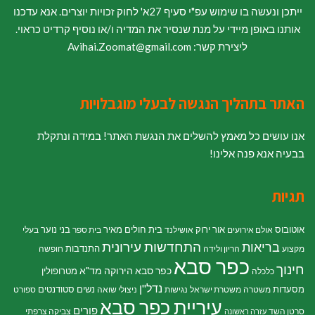
ייתכן ונעשה בו שימוש עפ"י סעיף 27א' לחוק זכויות יוצרים. אנא עדכנו
אותנו באופן מיידי על מנת שנסיר את המדיה ו/או נוסיף קרדיט כראוי.
ליצירת קשר: Avihai.Zoomat@gmail.com
האתר בתהליך הנגשה לבעלי מוגבלויות
אנו עושים כל מאמץ להשלים את הנגשת האתר! במידה ונתקלת
בבעיה אנא פנה אלינו!
תגיות
אוטובוס
אור ירוק
בית חולים מאיר
בני נוער
אולם אירועים
אושילנד
בית ספר
בעלי
התחדשות עירונית
בריאות
התנדבות
מקצוע
הריון ולידה
חופשה
כפר סבא
חינוך
כפר סבא הירוקה
מד"א
מטרופולין
כלכלה
נדל"ן
מסעדות
נשים
סטודנטים
משטרה
משטרת ישראל
נגישות
ניצולי שואה
ספורט
עיריית כפר סבא
פורים
סרטן השד
צביקה צרפתי
עזרה ראשונה