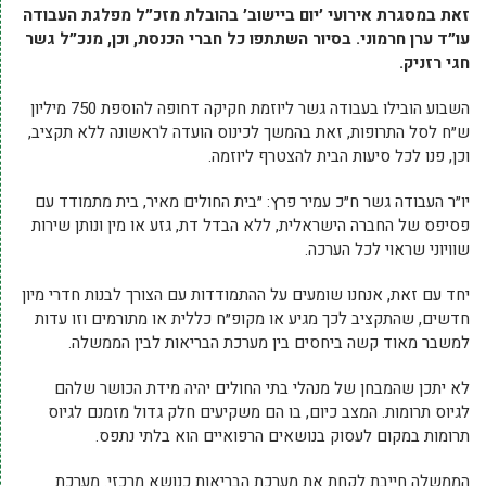
זאת במסגרת אירועי ׳יום ביישוב׳ בהובלת מזכ״ל מפלגת העבודה
עו״ד ערן חרמוני. בסיור השתתפו כל חברי הכנסת, וכן, מנכ״ל גשר
חגי רזניק.
השבוע הובילו בעבודה גשר ליוזמת חקיקה דחופה להוספת 750 מיליון
ש״ח לסל התרופות, זאת בהמשך לכינוס הועדה לראשונה ללא תקציב,
וכן, פנו לכל סיעות הבית להצטרף ליוזמה.
יו״ר העבודה גשר ח״כ עמיר פרץ: ״בית החולים מאיר, בית מתמודד עם
פסיפס של החברה הישראלית, ללא הבדל דת, גזע או מין ונותן שירות
שוויוני שראוי לכל הערכה.
יחד עם זאת, אנחנו שומעים על ההתמודדות עם הצורך לבנות חדרי מיון
חדשים, שהתקציב לכך מגיע או מקופ״ח כללית או מתורמים וזו עדות
למשבר מאוד קשה ביחסים בין מערכת הבריאות לבין הממשלה.
לא יתכן שהמבחן של מנהלי בתי החולים יהיה מידת הכושר שלהם
לגיוס תרומות. המצב כיום, בו הם משקיעים חלק גדול מזמנם לגיוס
תרומות במקום לעסוק בנושאים הרפואיים הוא בלתי נתפס.
הממשלה חייבת לקחת את מערכת הבריאות כנושא מרכזי. מערכת