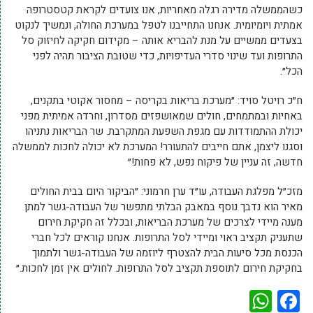
כשהממשלה מדירה רגלה מאחריות, אנו צועדים לקראת קטסטרופה
אמתית ויומיומית. אנחנו התחייבנו לטפל במערכת החולה, ונמשיך לנקוט
בצעדים ממשיים על מנת להבריא אותה – מקידום חקיקה לחיזוק סל
התרופות ועד שינוי סדרי העדיפויות, כדי שטובת הציבור תהיה לפני
הכל״.
ח״כ רויטל סויד: ״מערכת בריאות בקריסה – מחסור אקוטי בתקנים,
באחיות ובמתמחים, חולים שמאושפזים מסדרון, וחרדה אמיתית מפני
יכולת ההתמודדות עם מגפת השפעת המתקרבת. שר הבריאות נתניהו
וסגנו ליצמן, אתם חייבים להתעורר! המערכת לא יכולה לחכות לממשלה
חדשה, זה עניין של פיקוח נפש, לא פחות!״
מזכ״ל מפלגת העבודה, עו״ד ערן חרמוני: ״הביקור היום בבית החולים
מאיר הוא נדבך נוסף במאבק הבלתי מתפשר של העבודה-גשר למתן
מענה מיידי לצרכים של מערכת הבריאות, ובכלל זה חקיקת חירום
שתעניק תקציב ראוי ומיידי לסל התרופות. אנחנו קוראים לכל חברי
הכנסת מכל סיעות הבית להצטרף ליוזמה של העבודה-גשר ולתמוך
בחקיקת חירום לתוספת תקציב לסל התרופות. לחולים אין זמן לחכות.״
WhatsApp
Facebook