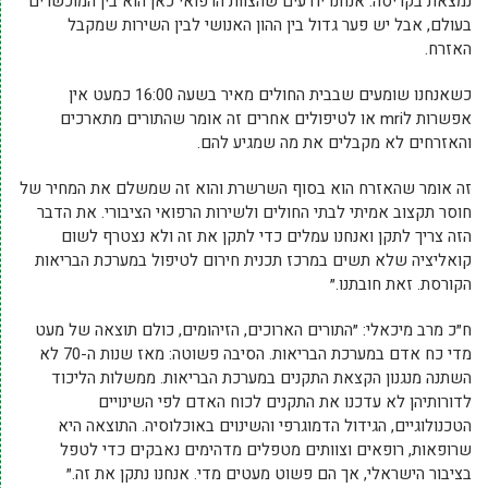
נמצאת בקריסה. אנחנו יודעים שהצוות הרפואי כאן הוא בין המוכשרים
בעולם, אבל יש פער גדול בין ההון האנושי לבין השירות שמקבל
האזרח.
כשאנחנו שומעים שבבית החולים מאיר בשעה 16:00 כמעט אין
אפשרות לmri או לטיפולים אחרים זה אומר שהתורים מתארכים
והאזרחים לא מקבלים את מה שמגיע להם.
זה אומר שהאזרח הוא בסוף השרשרת והוא זה שמשלם את המחיר של
חוסר תקצוב אמיתי לבתי החולים ולשירות הרפואי הציבורי. את הדבר
הזה צריך לתקן ואנחנו עמלים כדי לתקן את זה ולא נצטרף לשום
קואליציה שלא תשים במרכז תכנית חירום לטיפול במערכת הבריאות
הקורסת. זאת חובתנו.״
ח״כ מרב מיכאלי: ״התורים הארוכים, הזיהומים, כולם תוצאה של מעט
מדי כח אדם במערכת הבריאות. הסיבה פשוטה: מאז שנות ה-70 לא
השתנה מנגנון הקצאת התקנים במערכת הבריאות. ממשלות הליכוד
לדורותיהן לא עדכנו את התקנים לכוח האדם לפי השינויים
הטכנולוגיים, הגידול הדמוגרפי והשינוים באוכלוסיה. התוצאה היא
שרופאות, רופאים וצוותים מטפלים מדהימים נאבקים כדי לטפל
בציבור הישראלי, אך הם פשוט מעטים מדי. אנחנו נתקן את זה.״