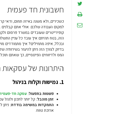
חשבונית חד פעמית
כשכירים, ולא משנה באיזה תחום, ודאי ק
למקום העבודה שלכם. אולי אתם קבלנים בח
קופירייטרים שעובדים במשרד פרסום ולקוח
הזה, בטח תהיתם איך עובד כל עניין התשלו
ובכלל, איפה מתחילים? איך מתמודדים מול
בדיוק לצורך הזה ניתן להיעזר בשירותיה ש
המס ולדיווחים הפיננסיים, כך שאתם תוכ
היתרונות של עסקאות ח
1
. גמישות וקלות בניהול
פשטות בתפעול:
עסקה חד-פעמית
זמן מוגבל:
קל יותר לתכנן ולנהל ע
התמקדות במשימה בודדת:
ניתן ל
ארוכת טווח.