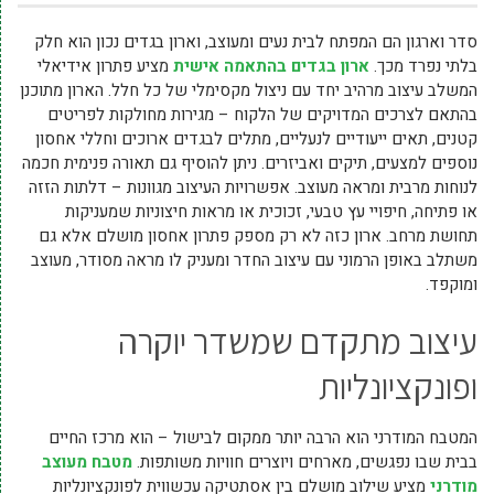
סדר וארגון הם המפתח לבית נעים ומעוצב, וארון בגדים נכון הוא חלק
בלתי נפרד מכך.
ארון בגדים בהתאמה אישית
מציע פתרון אידיאלי
המשלב עיצוב מרהיב יחד עם ניצול מקסימלי של כל חלל. הארון מתוכנן
בהתאם לצרכים המדויקים של הלקוח – מגירות מחולקות לפריטים
קטנים, תאים ייעודיים לנעליים, מתלים לבגדים ארוכים וחללי אחסון
נוספים למצעים, תיקים ואביזרים. ניתן להוסיף גם תאורה פנימית חכמה
לנוחות מרבית ומראה מעוצב. אפשרויות העיצוב מגוונות – דלתות הזזה
או פתיחה, חיפויי עץ טבעי, זכוכית או מראות חיצוניות שמעניקות
תחושת מרחב. ארון כזה לא רק מספק פתרון אחסון מושלם אלא גם
משתלב באופן הרמוני עם עיצוב החדר ומעניק לו מראה מסודר, מעוצב
ומוקפד.
עיצוב מתקדם שמשדר יוקרה
ופונקציונליות
המטבח המודרני הוא הרבה יותר ממקום לבישול – הוא מרכז החיים
בבית שבו נפגשים, מארחים ויוצרים חוויות משותפות.
מטבח מעוצב
מודרני
מציע שילוב מושלם בין אסתטיקה עכשווית לפונקציונליות