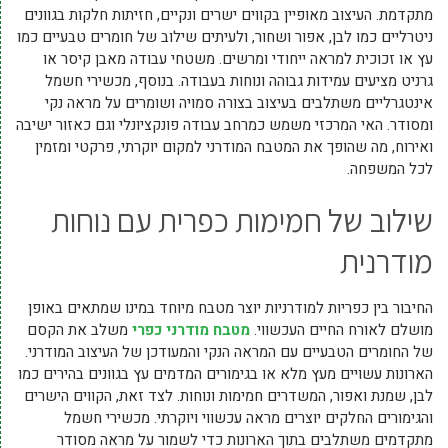
מתקדמת. העיצוב מאופיין בקווים ישרים ונקיים, חזיתות חלקות בגוונים
ניטרליים כמו לבן, אפור ושחור, ולעיתים שילוב של חומרים טבעיים כמו
עץ או זכוכית למראה ייחודי ומרשים. משטחי עבודה מאבן קיסר או
גרניט מציעים עמידות גבוהה ונוחות בעבודה. בנוסף, מכשירי חשמל
אינטגרליים משתלבים בעיצוב בצורה סמויה ושומרים על מראה נקי
ומסודר. האי המרכזי משמש כמרחב עבודה פונקציונלי וגם כאזור ישיבה
ואירוח, מה שהופך את המטבח המודרני למקום יוקרתי, פרקטי ומזמין
לכל המשפחה.
שילוב של חמימות כפרית עם נוחות
מודרנית
החיבור בין כפריות למודרניות יוצר מטבח מיוחד במינו שמתאים באופן
מושלם לאורח החיים העכשווי.
מטבח מודרני כפרי
משלב את הקסם
של החומרים הטבעיים עם המראה הנקי והמעודכן של העיצוב המודרני.
הארונות עשויים מעץ מלא או בגימורים המדמים עץ בגוונים בהירים כמו
לבן, שמנת ואפור, המשדרים חמימות ונוחות. לצד זאת, הקווים הישרים
והגימורים החלקים יוצרים מראה עכשווי ויוקרתי. מכשירי חשמל
מתקדמים משתלבים בתוך הארונות כדי לשמור על מראה מסודר