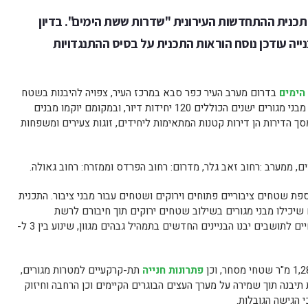
תכנית ההתחדשות העירונית "שדרות ששת הימים". בדיון
ייה עודכן נוסח הוראות התכנית על בסיס ההתנגדויות
הימים
בדרום מערב העיר כפר סבא במרכז העיר, צפויה להיבנות בשטח
של כ-21 דונם. במתחם צפויים להיהרס 15 מבני מגורים ישנים הכוללים 120 יחידות דיור, ובמקומם יוקמו מבנים
ים ובהם 386 יחידות דיור, כש- 20% מסך הדירות הן דירות קטנות המתאימות ליחידים, זוגות צעירים ומשפחות
ם, ממערב :רחוב זאב גלר, מדרום: רחוב הפרדס וממזרח: רחוב גאולה.
פת שטחים ציבוריים פתוחים וירוקים ושטחים עבור מבני ציבור. התכנית
כילו מבני מגורים בשילוב שטחים ירוקים תוך חיבורם לרשת
השבילים העירוניים. במטרה לספק איכות חיים לתושבים יבנו הבניינים החדשים בתמהיל גבהים מגוון, שינוע בין 3 ל-
פתרונות חנייה
תת-קרקעיים למטרות מגורים,
תיבנה תוך שמירה על מערך העצים הבוגרים הקיימים וכן הרחבה וחיזוק
 הגישה הגובלות.