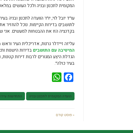
המקומית לתכנון ובניה ולכל העושים במלא
עו״ד יובל לוי, יו״ר הוועדה לתכנון ובניה 
לתושבים בדירות הקיימות. נוכל להחזיר את
בקדנציה הזו את ההבטחות למעשים. אני ש
עליזה זיידלר גרנות, אדריכלית העיר וראש
המיטיבה עם התושבים
בדירות הישנות ותא
הגדלת היצע המגורים לרבות דירות קטנות, 
בעיר כולה״.
WhatsApp
Facebook
הועדה המקומית לתכנון ובניה
התחדשות עירונ
« פוסט קודם