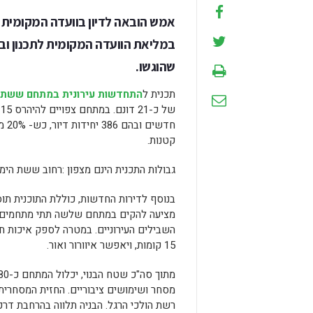
אמש הובאה לדיון בוועדה המקומית 
במליאת הוועדה המקומית לתכנון ובנ
שהוגשו.
תכנית ל
התחדשות עירונית במתחם ששת 
חדש
קטנות.
גבולות התכנית הינם מצפון :רחוב ששת הימי
בנוסף לדירות החדשות, כוללת התוכנית תוס
מציעה להקים במתחם שלשה תתי מתחמים שי
15 קומות, ויאפשר איוורור ואור.
מתוך סה"כ שטח הבנוי, יכלול המתחם כ-1,280 מ"ר שטחי מסחר, וכן
מסחר ושימושים ציבוריים. החזית המסחרית 
רשת הולכי הרגל. הבניה תלווה בהרחבת דרכי