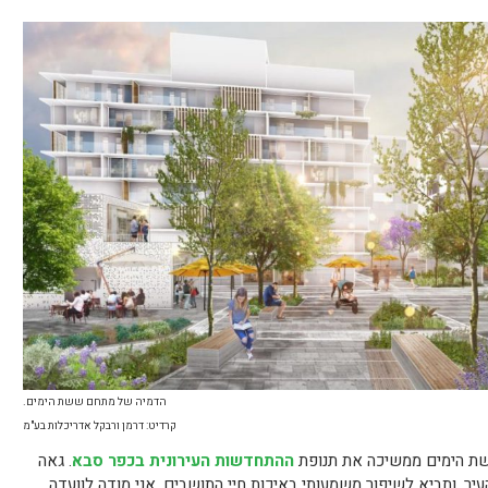
הדמיה של מתחם ששת הימים.
קרדיט: דרמן ורבקל אדריכלות בע"מ
ששת הימים ממשיכה את תנופת
ההתחדשות העירונית בכפר סבא
. גאה
עיר, ותביא לשיפור משמעותי באיכות חיי התושבים. אני מודה לוועדה