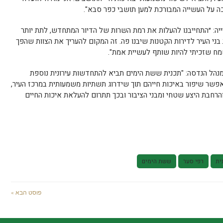
כה על העשייה המבורכת למען תושבי כפר סבא".
בעירייה: ״התחייבנו להעלות את רמת השרות של הדיור המתחדש, לתת יותר
 בני העיר לדירות הקטנות שיבנו פה. זה המקום להעריך את הצוות שהפך
מח שזכיתי להיות שותף לעשיית אמת".
 מנהל הנדסה: "תכנית ששת הימים תביא להתחדשות עירונית נוספת
פשר שיפור באיכות חייהם תוך שידרוג תשתיות משמעותית במרכז העיר,
והרחבת היצע שטחי ומבני הציבור ובכך תתרום להעלאת איכות החיים
ית
רפי סער
ששת הימים
פוסט הבא »