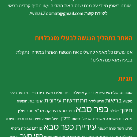
אותנו באופן מיידי על מנת שנסיר את המדיה ו/או נוסיף קרדיט כראוי.
ליצירת קשר: Avihai.Zoomat@gmail.com
האתר בתהליך הנגשה לבעלי מוגבלויות
אנו עושים כל מאמץ להשלים את הנגשת האתר! במידה ונתקלת
בבעיה אנא פנה אלינו!
תגיות
אוטובוס
אור ירוק
בית חולים מאיר
בני נוער
אולם אירועים
אושילנד
בית ספר
בעלי
התחדשות עירונית
בריאות
התנדבות
מקצוע
הריון ולידה
חופשה
כפר סבא
חינוך
כפר סבא הירוקה
מד"א
מטרופולין
כלכלה
נדל"ן
מסעדות
נשים
סטודנטים
משטרה
משטרת ישראל
נגישות
ניצולי שואה
ספורט
עיריית כפר סבא
פורים
סרטן השד
צביקה צרפתי
עזרה ראשונה
רפי סער
קורונה
קיימות
ראש העיר רפי סער