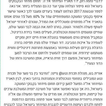
לדברי נחמה רונן, יו"ר תאגיד המיחזור אל"ה: "תחום מחזור הבקבוקים
בישראל הוא סיפור הצלחה ענקי ועד כה גם המצליח ביותר. אני גאה
לספר שבשנת 2017 הצלחנו לעמוד ביעדים ומעבר לכך כאשר שיעור
איסוף בקבוקי המשקה המשפחתיים עמד על 60%. מעל 15 שנים אנחנו
בתאגיד אל"ה מפתחים ומשכללים את המודל, שגורם לאזרחי ישראל
לשתף פעולה ולמחזר. השנה, בחרנו לתת את הבמה לבני הנוער שלנו,
שחיים ונושמים חדשנות וטכנולוגיה, פעילים מאוד בזירת הדיגיטל,
ובמקביל מהווים גורם משמעותי בהובלת אורח חיים ירוק ומקיים
לשמירה על איכות הסביבה. דור העתיד שלנו מציג תפיסה ברורה
הדוגלת בקידום פעילות המיחזור באמצעות פתרונות דיגיטליים וחווית
משתמש יצירתית. אנו שמחים להמשיך ולרתום את הציבור למען
המיחזור בישראל, והפעם דרך זווית הראייה, אופן החשיבה ורוחו של
הדור הצעיר".
אורית בש, מנהלת תכנית נטע@ ציינה: "החיבור בין בני נוער של תכנית
נטע המובילים בתחומי הטכנולוגיה והמנהיגות ברחבי הארץ, לבין תאגיד
המיחזור אל"ה הפועל למען קידום תחום מיחזור בקבוקי המשקה
בישראל, היה אך טבעי ואפשר אתגר של חשיבה יזמית המשלבת ערכים
של קיימות, חינוך וטכנולוגיה. אנו מודים על שיתוף הפעולה עם אל"ה
והחוויה הייחודית שניתנה לבני הנוער אשר פתחה בפניהם הזדמנות
לפתח ולקדם רעיונות חדשניים להגברת המיחזור בישראל ובכך להבטיח