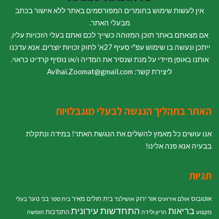
אין לעשות שימוש בחומרים המפורסמים באתר ללא אישור בכתב
מבעלי האתר.
אם מצאתם באתר תוכן המזוהה כשייך לכם ואתם בעלי הזכויות עליו,
ייתכן ונעשה בו שימוש עפ"י סעיף 27א' לחוק זכויות יוצרים. אנא עדכנו
אותנו באופן מיידי על מנת שנסיר את המדיה ו/או נוסיף קרדיט כראוי.
ליצירת קשר: Avihai.Zoomat@gmail.com
האתר בתהליך הנגשה לבעלי מוגבלויות
אנו עושים כל מאמץ להשלים את הנגשת האתר! במידה ונתקלת
בבעיה אנא פנה אלינו!
תגיות
אוטובוס
אור ירוק
בית חולים מאיר
בני נוער
אולם אירועים
אושילנד
בית ספר
בעלי
התחדשות עירונית
בריאות
התנדבות
מקצוע
הריון ולידה
חופשה