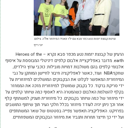
נציגות קבוצת יזמות נטע כפר סבא עם יו"ר תאגיד המיחזור אל"ה. צילום:
יוני רייף
הרעיון של קבוצת יזמות נטע מכפר סבא נקרא – Heroes of the
earth. מדובר באפליקציית אלבום קלפים דיגיטלי המבוססת על איסוף
אלבומי קלפים בהם משולבות דמויות מובילות: כוכבי ערוץ הילדים,
שחקניNBA ועוד, כאשר לאפליקציה חיבור לחיישן המותקן על גבי
המיחזורית המאפשר לקלוט את הבקבוקים המושלכים למיחזורית על
ידי סריקת ברקוד. כל בקבוק שמושלך למיחזורית מזכה את הממחזר
בקלף להשלמת האלבום כשהמטרה היא לאסוף כמה שיותר קלפים על
ידי מיחזור של כמה שיותר בקבוקים. כל מיחזורית תעניק למשתתף קלף
אחר וכך ניתן יהיה לעודד מיחזור בכלל חלקי העיר תוך שיתוף התושבים
בפרויקט. האפליקציה תאפשר צפייה בסטטוס של שאר המשתתפים
ועל ידי כך תייצר תחרות ותגביר את מיחזור הבקבוקים המשפחתיים.