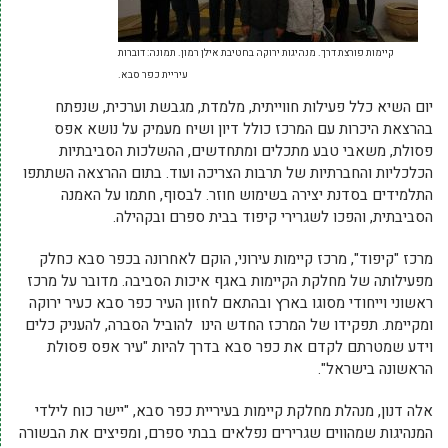
קיימות פורצת דרך. מנהיגות ירוקה בחטיבת אילן רמון. תמונה: דוברות
עיריית כפר סבא.
יום השיא כלל פעילות חווייתית, מלמדת, מגבשת וערכית, שנפתח
בהרצאת היכרות עם המרכז כולל דיון ושיח מעמיק על נושא אפס
פסולת, משאבי טבע מתכלים ומתחדשים, ההשלכות הסביבתיות
הכלכליות והחברתיות של תרבות הצריכה ועוד. בתום ההרצאה השתתפו
התלמידים בסדנת יצירה בשימוש חוזר. לבסוף, חתמו על האמנה
הסביבתית, והפכו לשגרירי קיפוד בבית ספרם ובקהילה.
מרכז "קיפוד", מרכז קיימות עירוני, הוקם לאחרונה בכפר סבא כחלק
מפעילותה של מחלקת הקיימות באגף איכות הסביבה. מדובר על מרכז
ראשוני וייחודי מסוגו בארץ ובהתאם לחזון העיר כפר סבא כעיר ירוקה
ומקיימת. תפקידו של המרכז החדש הינו להוביל הסברה, להעניק כלים
וידע שמטרתם לקדם את כפר סבא בדרך להיות "עיר אפס פסולת
הראשונה בישראל".
אלה דנון, מנהלת מחלקת קיימות בעיריית כפר סבא, "יישר כוח לילדי
המנהיגות שמהווים שגרירים נפלאים בבתי ספרם, ומפיצים את הבשורה