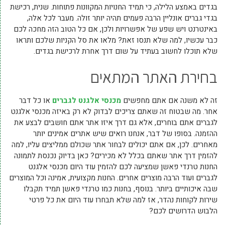
בגדים באמצע הלילה, כי תמיד החנויות המקוונות פתוחות. שנית, רכישת
בגדי גברים אונליין הרבה פעמים תהיה יותר זולה. מעבר לכל אלה,
באינטרנט ויש שפע של אפשרויות ולכן, אם כל הטוב הזה מחכה לכם
כבר עכשיו, למה שלא תנסו זאת? מלאו את סל הקניות שלכם ותראו
שלא תוכלו לחשוב בעתיד על שום דרך אחרת לרכישת בגדים.
בחירת האתר המתאים
זה לא משנה אם אתם מחפשים
מכנסי אלגנט לגברים
או כל דבר
אחר. מה שבטוח זה שאתם צריכים לבדוק לא רק באיזה מכנסי אלגנט
לגברים אתם בוחרים, אלא גם דרך איזו אתר אתם חושבים לבצע את
ההזמנה. בסופו של דבר, אנחנו רואים שיש אתרים אמינים יותר
מאחרים. לכן, אם אתם יכולים לבחור אתר שכולם ממליצים עליו, למה
להזמין דרך אתר שאתם בכלל לא מכירים? כאן בדיוק נכנסת לתמונה
החנות טרנדי פאשן שמציעה לכם להזמין עוד היום מכנסי אלגנט
לגברים ועוד הרבה מוצרים אחרים. החנות מקצועית, אמינה וכל המוצרים
שבה איכותיים ביותר. בנוסף, בחנות כמו טרנדי פאשן תמיד תקבלו
שירות לקוחות נהדר, אז למה שלא תבחרו עוד היום את כל פרטי
הלבוש הדרושים לכם?