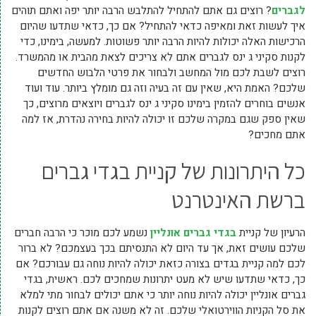
לגברים
? רוצים גם אתם להתחיל להתלבש הרבה יותר יפה ואתם תוהים
איך לעשות זאת ומאיפה כדאי להתחיל? אם כך, כדאי שתדעו שהיום
הרכישות האלה יכולות להיות הרבה יותר פשוטות. למעשה, בימינו, כדי
לקנות סקיני ג ינס לגברים אתם לא צריכים לצאת מהבית או מהמשרד.
רוצים לשבת לכם מול המחשב ולבחור את פרטי הלבוש החדשים
שלכם? האמת היא, שאין עם זה בעיה וזה גם מומלץ ביותר. עוד ועוד
אנשים בוחרים להזמין בימינו סקיני ג ינס לגברים ויוצאים מרוצים, כך
שאין ספק שגם במקרה שלכם זו יכולה להיות בחירה נהדרת, אז למה
אתם מחכים?
כל היתרונות של קניית בגדי גברים
ברשת האינטרנט
הרעיון של קניית
בגדי גברים אונליין
נשמע לכם מוכר כי הרבה חברים
שלכם עושים זאת, אך עד היום לא התנסיתם בכך בעצמכם? לא ברור
לכם למה קניית בגדים בצורה כזאת יכולה להיות נוחה גם עבורכם? אם
כך, כדאי שתדעו שיש לא מעט יתרונות שמחכים לכם. ראשית, בגדי
גברים אונליין יכולה להיות נוחה יותר כי אתם יכולים לבחור מתי למלא
את סל הקניות הווירטואלי שלכם. זה לא משנה אם אתם רוצים לקנות