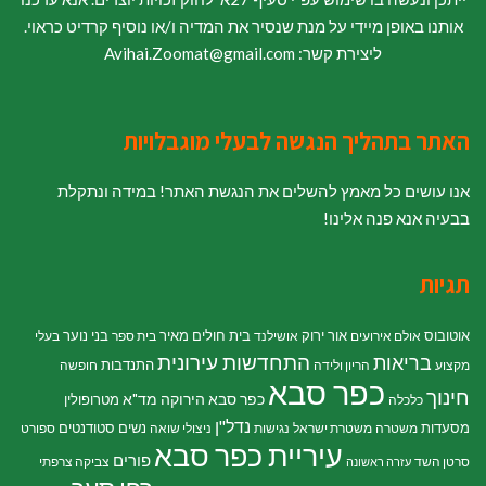
אותנו באופן מיידי על מנת שנסיר את המדיה ו/או נוסיף קרדיט כראוי.
ליצירת קשר: Avihai.Zoomat@gmail.com
האתר בתהליך הנגשה לבעלי מוגבלויות
אנו עושים כל מאמץ להשלים את הנגשת האתר! במידה ונתקלת
בבעיה אנא פנה אלינו!
תגיות
אוטובוס
אור ירוק
בית חולים מאיר
בני נוער
אולם אירועים
אושילנד
בית ספר
בעלי
התחדשות עירונית
בריאות
התנדבות
מקצוע
הריון ולידה
חופשה
כפר סבא
חינוך
כפר סבא הירוקה
מד"א
מטרופולין
כלכלה
נדל"ן
מסעדות
נשים
סטודנטים
משטרה
משטרת ישראל
נגישות
ניצולי שואה
ספורט
עיריית כפר סבא
פורים
סרטן השד
צביקה צרפתי
עזרה ראשונה