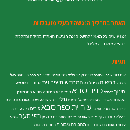
האתר בתהליך הנגשה לבעלי מוגבלויות
אנו עושים כל מאמץ להשלים את הנגשת האתר! במידה ונתקלת
בבעיה אנא פנה אלינו!
תגיות
אוטובוס
אור ירוק
בית חולים מאיר
בני נוער
אולם אירועים
אושילנד
בית ספר
בעלי
התחדשות עירונית
בריאות
התנדבות
מקצוע
הריון ולידה
חופשה
כפר סבא
חינוך
כפר סבא הירוקה
מד"א
מטרופולין
כלכלה
נדל"ן
מסעדות
נשים
סטודנטים
משטרה
משטרת ישראל
נגישות
ניצולי שואה
ספורט
עיריית כפר סבא
פורים
סרטן השד
צביקה צרפתי
עזרה ראשונה
רפי סער
קורונה
קיימות
ראש העיר רפי סער
קהילה
רחוב ויצמן
שיטור
תחבורה ציבורית
תרבות
תאונות דרכים
עירוני
תזונה
תחרות