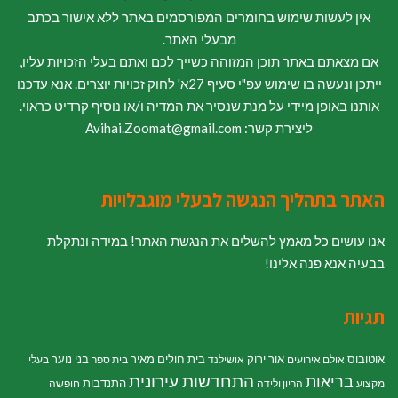
אין לעשות שימוש בחומרים המפורסמים באתר ללא אישור בכתב
מבעלי האתר.
אם מצאתם באתר תוכן המזוהה כשייך לכם ואתם בעלי הזכויות עליו,
ייתכן ונעשה בו שימוש עפ"י סעיף 27א' לחוק זכויות יוצרים. אנא עדכנו
אותנו באופן מיידי על מנת שנסיר את המדיה ו/או נוסיף קרדיט כראוי.
ליצירת קשר: Avihai.Zoomat@gmail.com
האתר בתהליך הנגשה לבעלי מוגבלויות
אנו עושים כל מאמץ להשלים את הנגשת האתר! במידה ונתקלת
בבעיה אנא פנה אלינו!
תגיות
אוטובוס
אור ירוק
בית חולים מאיר
בני נוער
אולם אירועים
אושילנד
בית ספר
בעלי
התחדשות עירונית
בריאות
התנדבות
מקצוע
הריון ולידה
חופשה