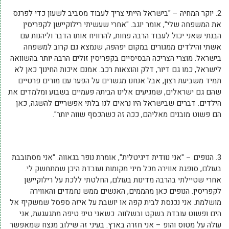
2. יוקר המחיה – "בישראל הייתי צריך לעבוד מסביב לשעון כדי לפרנס
את המשפחה שלי", אומר יוגב. "אחרי שעשיתי רילוקיישן לקפריסין
הבנתי שאני יכול לעבוד הרבה פחות, להרוויח אותו הדבר וליהנות עם
אשתי והילדים ממגורים במקום יפהפה, שנמצא גם קרוב למשפחה
בישראל. מוצרי הצריכה הבסיסיים בקפריסין זולים הרבה יותר בהשוואה
לישראל, כמו גם דיור, דלק והוצאות רכב. אמנם איכות החינוך כאן לא
תמיד משביעת רצון, אבל אנחנו מגשרים על הפער עם מורים פרטיים
שהם גם ישראלים, שמגיעים אלינו הביתה פעמיים בשבוע ומלמדים את
הילדים. דברים שבישראל היו נראים לנו בלתי אפשריים להשגה, כאן
הם פשוט מובנים מאליהם, ככה זה כשהכסף שווה יותר".
3. הנופים – "אני נוודית דיגיטלית", אומרת נופר בגאווה. "אני מסתובבת
בעולם, סופגת אווירה מכל מיני מקומות ועובדת היכן שמתחשק לי.
אחרי שטיילתי בהרבה מדינות בעולם, החלטתי ללכת על רילוקיישן
לקפריסין. הנופים כאן מהממים, האנשים ממש נחמדים והאווירה
מושלמת. אני נכנסת לבית קפה או יושבת על איזה ספסל שמשקיף אל
הים ופשוט עובדת בשקט ובשלווה. כשאני טיפ טיפה מתגעגעת, אני
עולה על מטוס והופ – אני חזרה בארץ. בעיני זה שילוב מנצח שמאפשר