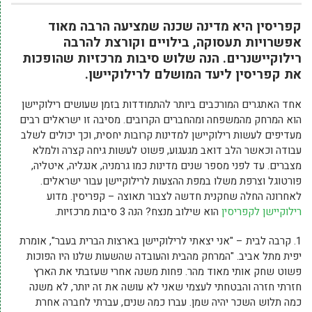
קפריסין היא מדינה שכנה שמציעה הרבה מאוד
אפשרויות תעסוקה, בילויים וקורצת להרבה
רילוקיישנרים. הנה שלוש סיבות מרכזיות שהופכות
את קפריסין ליעד המושלם לרילוקיישן.
אחד האתגרים המורכבים ביותר להתמודדות בזמן שעושים רילוקיישן
הוא המרחק מהמשפחה ומהחברים הקרובים. מסיבה זו ישראלים רבים
מעדיפים לעשות רילוקיישן למדינות קרובות יחסית, וכך יכולים לשלב
עבודה וכאשר הלב דואב מגעגוע, פשוט לעשות גיחה קצרה ולמלא
מצברים. עד לפני מספר שנים מדינות כמו גרמניה, אנגליה, איטליה,
פורטוגל וצרפת משלו במפת ההצעות לרילוקיישן עבור ישראלים.
לאחרונה החלה שחקנית חדשה לצבור תאוצה – קפריסין. מדוע
רילוקיישן לקפריסין
הוא שילוב מנצח? הנה 3 סיבות מרכזיות.
1. קרבה לבית – "אני יצאתי לרילוקיישן בארצות הברית בעבר", אומרת
יפית מתל אביב. "המרחק מהבית והעובדה שהשעות שלנו היו הפוכות
פשוט שחק אותי מאוד מהר. פחות משנה אחרי שעזבתי את הארץ
חזרתי חזרה והבטחתי לעצמי שאני לא עושה את זה יותר, לא משנה
כמה תלוש השכר יהיה שמן. עברו כמה שנים, עברתי לחברה אחרת