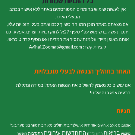
כל הזכויות שמורות
אין לעשות שימוש בחומרים המפורסמים באתר ללא אישור בכתב
מבעלי האתר.
אם מצאתם באתר תוכן המזוהה כשייך לכם ואתם בעלי הזכויות עליו,
ייתכן ונעשה בו שימוש עפ"י סעיף 27א' לחוק זכויות יוצרים. אנא עדכנו
אותנו באופן מיידי על מנת שנסיר את המדיה ו/או נוסיף קרדיט כראוי.
ליצירת קשר: Avihai.Zoomat@gmail.com
האתר בתהליך הנגשה לבעלי מוגבלויות
אנו עושים כל מאמץ להשלים את הנגשת האתר! במידה ונתקלת
בבעיה אנא פנה אלינו!
תגיות
אוטובוס
אור ירוק
בית חולים מאיר
בני נוער
אולם אירועים
אושילנד
בית ספר
בעלי
התחדשות עירונית
בריאות
התנדבות
מקצוע
הריון ולידה
חופשה