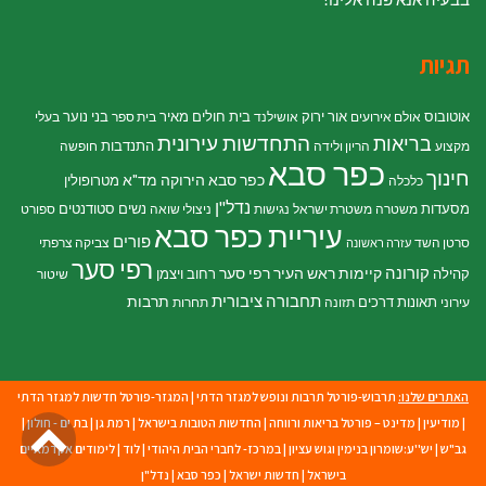
תגיות
אוטובוס
אור ירוק
בית חולים מאיר
בני נוער
אולם אירועים
אושילנד
בית ספר
בעלי
התחדשות עירונית
בריאות
התנדבות
מקצוע
הריון ולידה
חופשה
כפר סבא
חינוך
כפר סבא הירוקה
מד"א
מטרופולין
כלכלה
נדל"ן
מסעדות
נשים
סטודנטים
משטרה
משטרת ישראל
נגישות
ניצולי שואה
ספורט
עיריית כפר סבא
פורים
סרטן השד
צביקה צרפתי
עזרה ראשונה
רפי סער
קורונה
קיימות
ראש העיר רפי סער
קהילה
רחוב ויצמן
שיטור
תחבורה ציבורית
תרבות
תאונות דרכים
עירוני
תזונה
תחרות
האתרים שלנו:
תרבוש-פורטל תרבות ונופש למגזר הדתי
|
המגזר-פורטל חדשות למגזר הדתי
גל
|
מודיעין
|
מדינט – פורטל בריאות ורווחה
|
החדשות הטובות בישראל
|
רמת גן
|
בת ים - חולון
|
גב"ש
|
יש''ע:שומרון בנימין וגוש עציון
|
במרכז- לחברי הבית היהודי
|
לוד
|
לימודים אקדמאיים
לר
בישראל
|
חדשות ישראל
|
כפר סבא
|
נדל"ן