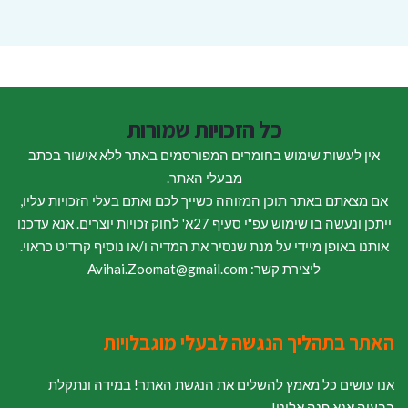
כל הזכויות שמורות
אין לעשות שימוש בחומרים המפורסמים באתר ללא אישור בכתב
מבעלי האתר.
אם מצאתם באתר תוכן המזוהה כשייך לכם ואתם בעלי הזכויות עליו,
ייתכן ונעשה בו שימוש עפ"י סעיף 27א' לחוק זכויות יוצרים. אנא עדכנו
אותנו באופן מיידי על מנת שנסיר את המדיה ו/או נוסיף קרדיט כראוי.
ליצירת קשר: Avihai.Zoomat@gmail.com
האתר בתהליך הנגשה לבעלי מוגבלויות
אנו עושים כל מאמץ להשלים את הנגשת האתר! במידה ונתקלת
בבעיה אנא פנה אלינו!