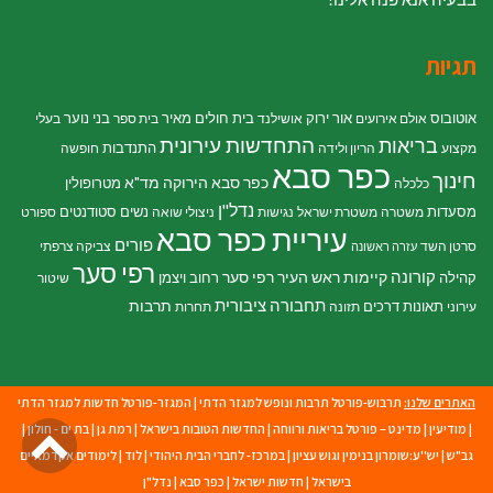
תגיות
אוטובוס
אור ירוק
בית חולים מאיר
בני נוער
אולם אירועים
אושילנד
בית ספר
בעלי
התחדשות עירונית
בריאות
התנדבות
מקצוע
הריון ולידה
חופשה
כפר סבא
חינוך
כפר סבא הירוקה
מד"א
מטרופולין
כלכלה
נדל"ן
מסעדות
נשים
סטודנטים
משטרה
משטרת ישראל
נגישות
ניצולי שואה
ספורט
עיריית כפר סבא
פורים
סרטן השד
צביקה צרפתי
עזרה ראשונה
רפי סער
קורונה
קיימות
ראש העיר רפי סער
קהילה
רחוב ויצמן
שיטור
תחבורה ציבורית
תרבות
תאונות דרכים
עירוני
תזונה
תחרות
האתרים שלנו:
תרבוש-פורטל תרבות ונופש למגזר הדתי
|
המגזר-פורטל חדשות למגזר הדתי
גל
|
מודיעין
|
מדינט – פורטל בריאות ורווחה
|
החדשות הטובות בישראל
|
רמת גן
|
בת ים - חולון
|
גב"ש
|
יש''ע:שומרון בנימין וגוש עציון
|
במרכז- לחברי הבית היהודי
|
לוד
|
לימודים אקדמאיים
לר
בישראל
|
חדשות ישראל
|
כפר סבא
|
נדל"ן