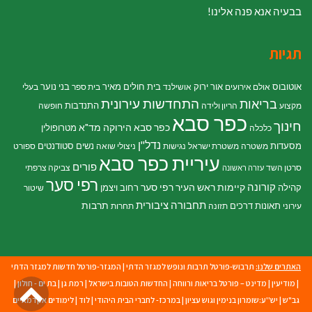
בבעיה אנא פנה אלינו!
תגיות
אוטובוס
אור ירוק
בית חולים מאיר
בני נוער
אולם אירועים
אושילנד
בית ספר
בעלי
התחדשות עירונית
בריאות
התנדבות
מקצוע
הריון ולידה
חופשה
כפר סבא
חינוך
כפר סבא הירוקה
מד"א
מטרופולין
כלכלה
נדל"ן
מסעדות
נשים
סטודנטים
משטרה
משטרת ישראל
נגישות
ניצולי שואה
ספורט
עיריית כפר סבא
פורים
סרטן השד
צביקה צרפתי
עזרה ראשונה
רפי סער
קורונה
קיימות
ראש העיר רפי סער
קהילה
רחוב ויצמן
שיטור
תחבורה ציבורית
תרבות
תאונות דרכים
עירוני
תזונה
תחרות
האתרים שלנו:
תרבוש-פורטל תרבות ונופש למגזר הדתי
|
המגזר-פורטל חדשות למגזר הדתי
גל
|
מודיעין
|
מדינט – פורטל בריאות ורווחה
|
החדשות הטובות בישראל
|
רמת גן
|
בת ים - חולון
|
גב"ש
|
יש''ע:שומרון בנימין וגוש עציון
|
במרכז- לחברי הבית היהודי
|
לוד
|
לימודים אקדמאיים