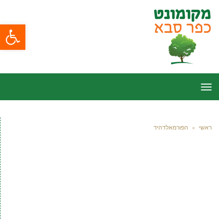
פתח סרגל
תפריט
ראשי
»
הפורמאלדהיד