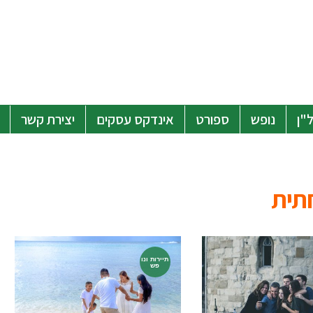
"ן
נופש
ספורט
אינדקס עסקים
יצירת קשר
תית
תיירות ונו
פש