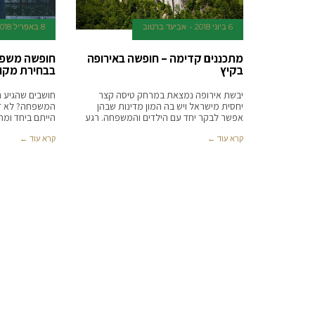
6 ביוני 2018
אביעד ברטוב
8 באפריל 2018
מתכננים קדימה – חופשה באירופה
חופשה משפח
בקיץ
בבחירת מקום
יבשת אירופה נמצאת במרחק טיסה קצר
חושבים שהגיע ה
יחסית מישראל ויש בה המון מדינות שבהן
המשפחה? לא זו
אפשר לבקר יחד עם הילדים והמשפחה. רגע
הייתם ביחד ומ
קרא עוד ←
קרא עוד ←