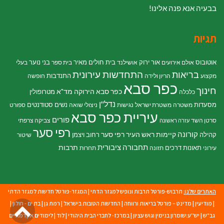
בבעיה אנא פנה אלינו!
תגיות
אוטובוס
אור ירוק
בית חולים מאיר
בני נוער
אולם אירועים
אושילנד
בית ספר
בעלי
התחדשות עירונית
בריאות
התנדבות
מקצוע
הריון ולידה
חופשה
כפר סבא
חינוך
כפר סבא הירוקה
מד"א
מטרופולין
כלכלה
נדל"ן
מסעדות
נשים
סטודנטים
משטרה
משטרת ישראל
נגישות
ניצולי שואה
ספורט
עיריית כפר סבא
פורים
סרטן השד
צביקה צרפתי
עזרה ראשונה
רפי סער
קורונה
קיימות
ראש העיר רפי סער
קהילה
רחוב ויצמן
שיטור
תחבורה ציבורית
תרבות
תאונות דרכים
עירוני
תזונה
תחרות
האתרים שלנו:
תרבוש-פורטל תרבות ונופש למגזר הדתי
|
המגזר-פורטל חדשות למגזר הדתי
גל
|
מודיעין
|
מדינט – פורטל בריאות ורווחה
|
החדשות הטובות בישראל
|
רמת גן
|
בת ים - חולון
|
גב"ש
|
יש''ע:שומרון בנימין וגוש עציון
|
במרכז- לחברי הבית היהודי
|
לוד
|
לימודים אקדמאיים