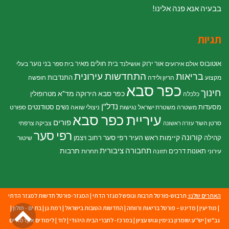
בבעיה אנא פנה אלינו!
תגיות
אוטובוס
אור ירוק
בית חולים מאיר
בני נוער
אולם אירועים
אושילנד
בית ספר
בעלי
התחדשות עירונית
בריאות
התנדבות
מקצוע
הריון ולידה
חופשה
כפר סבא
חינוך
כפר סבא הירוקה
מד"א
מטרופולין
כלכלה
נדל"ן
מסעדות
נשים
סטודנטים
משטרה
משטרת ישראל
נגישות
ניצולי שואה
ספורט
עיריית כפר סבא
פורים
סרטן השד
צביקה צרפתי
עזרה ראשונה
רפי סער
קורונה
קיימות
ראש העיר רפי סער
קהילה
רחוב ויצמן
שיטור
תחבורה ציבורית
תרבות
תאונות דרכים
עירוני
תזונה
תחרות
האתרים שלנו:
תרבוש-פורטל תרבות ונופש למגזר הדתי
|
המגזר-פורטל חדשות למגזר הדתי
גל
|
מודיעין
|
מדינט – פורטל בריאות ורווחה
|
החדשות הטובות בישראל
|
רמת גן
|
בת ים - חולון
|
גב"ש
|
יש''ע:שומרון בנימין וגוש עציון
|
במרכז- לחברי הבית היהודי
|
לוד
|
לימודים אקדמאיים