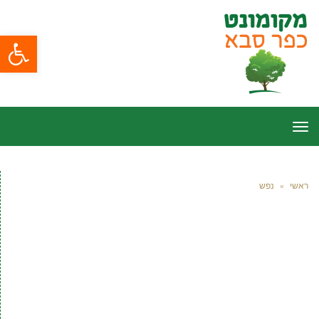
פתח סרגל
תפריט
ראשי
»
נפש