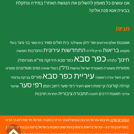
אנו עושים כל מאמץ להשלים את הנגשת האתר! במידה ונתקלת
בבעיה אנא פנה אלינו!
תגיות
אוטובוס
אור ירוק
בית חולים מאיר
בני נוער
אולם אירועים
אושילנד
בית ספר
בעלי
התחדשות עירונית
בריאות
התנדבות
מקצוע
הריון ולידה
חופשה
כפר סבא
חינוך
כפר סבא הירוקה
מד"א
מטרופולין
כלכלה
נדל"ן
מסעדות
נשים
סטודנטים
משטרה
משטרת ישראל
נגישות
ניצולי שואה
ספורט
עיריית כפר סבא
פורים
סרטן השד
צביקה צרפתי
עזרה ראשונה
רפי סער
קורונה
קיימות
ראש העיר רפי סער
קהילה
רחוב ויצמן
שיטור
תחבורה ציבורית
תרבות
תאונות דרכים
עירוני
תזונה
תחרות
האתרים שלנו:
תרבוש-פורטל תרבות ונופש למגזר הדתי
|
המגזר-פורטל חדשות למגזר הדתי
גל
|
מודיעין
|
מדינט – פורטל בריאות ורווחה
|
החדשות הטובות בישראל
|
רמת גן
|
בת ים - חולון
|