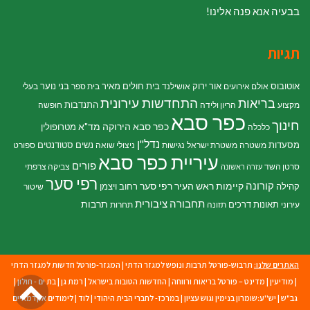
בבעיה אנא פנה אלינו!
תגיות
אוטובוס
אור ירוק
בית חולים מאיר
בני נוער
אולם אירועים
אושילנד
בית ספר
בעלי
התחדשות עירונית
בריאות
התנדבות
מקצוע
הריון ולידה
חופשה
כפר סבא
חינוך
כפר סבא הירוקה
מד"א
מטרופולין
כלכלה
נדל"ן
מסעדות
נשים
סטודנטים
משטרה
משטרת ישראל
נגישות
ניצולי שואה
ספורט
עיריית כפר סבא
פורים
סרטן השד
צביקה צרפתי
עזרה ראשונה
רפי סער
קורונה
קיימות
ראש העיר רפי סער
קהילה
רחוב ויצמן
שיטור
תחבורה ציבורית
תרבות
תאונות דרכים
עירוני
תזונה
תחרות
האתרים שלנו:
תרבוש-פורטל תרבות ונופש למגזר הדתי
|
המגזר-פורטל חדשות למגזר הדתי
גל
|
מודיעין
|
מדינט – פורטל בריאות ורווחה
|
החדשות הטובות בישראל
|
רמת גן
|
בת ים - חולון
|
גב"ש
|
יש''ע:שומרון בנימין וגוש עציון
|
במרכז- לחברי הבית היהודי
|
לוד
|
לימודים אקדמאיים