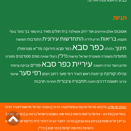
תגיות
אוטובוס
אור ירוק
בית חולים מאיר
בני נוער
אולם אירועים
אושילנד
בית ספר
בעלי
התחדשות עירונית
בריאות
התנדבות
מקצוע
הריון ולידה
חופשה
כפר סבא
חינוך
כפר סבא הירוקה
מד"א
מטרופולין
כלכלה
נדל"ן
מסעדות
נשים
סטודנטים
משטרה
משטרת ישראל
נגישות
ניצולי שואה
ספורט
עיריית כפר סבא
פורים
סרטן השד
צביקה צרפתי
עזרה ראשונה
רפי סער
קורונה
קיימות
ראש העיר רפי סער
קהילה
רחוב ויצמן
שיטור
תחבורה ציבורית
תרבות
תאונות דרכים
עירוני
תזונה
תחרות
האתרים שלנו:
תרבוש-פורטל תרבות ונופש למגזר הדתי
|
המגזר-פורטל חדשות למגזר הדתי
גל
|
מודיעין
|
מדינט – פורטל בריאות ורווחה
|
החדשות הטובות בישראל
|
רמת גן
|
בת ים - חולון
|
גב"ש
|
יש''ע:שומרון בנימין וגוש עציון
|
במרכז- לחברי הבית היהודי
|
לוד
|
לימודים אקדמאיים
לר
בישראל
|
חדשות ישראל
|
כפר סבא
|
נדל"ן