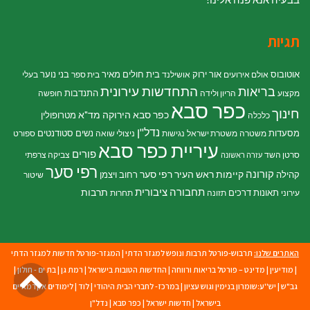
תגיות
אוטובוס
אור ירוק
בית חולים מאיר
בני נוער
אולם אירועים
אושילנד
בית ספר
בעלי
התחדשות עירונית
בריאות
התנדבות
מקצוע
הריון ולידה
חופשה
כפר סבא
חינוך
כפר סבא הירוקה
מד"א
מטרופולין
כלכלה
נדל"ן
מסעדות
נשים
סטודנטים
משטרה
משטרת ישראל
נגישות
ניצולי שואה
ספורט
עיריית כפר סבא
פורים
סרטן השד
צביקה צרפתי
עזרה ראשונה
רפי סער
קורונה
קיימות
ראש העיר רפי סער
קהילה
רחוב ויצמן
שיטור
תחבורה ציבורית
תרבות
תאונות דרכים
עירוני
תזונה
תחרות
האתרים שלנו:
תרבוש-פורטל תרבות ונופש למגזר הדתי
|
המגזר-פורטל חדשות למגזר הדתי
גל
|
מודיעין
|
מדינט – פורטל בריאות ורווחה
|
החדשות הטובות בישראל
|
רמת גן
|
בת ים - חולון
|
גב"ש
|
יש''ע:שומרון בנימין וגוש עציון
|
במרכז- לחברי הבית היהודי
|
לוד
|
לימודים אקדמאיים
לר
בישראל
|
חדשות ישראל
|
כפר סבא
|
נדל"ן