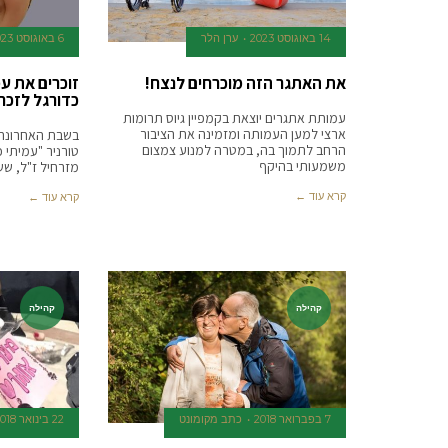
14 באוגוסט 2023
ערן הלר
6 באוגוסט 2023
את האתגר הזה מוכרחים לנצח!
זוכרים את עמ
כדורגל לזכר
עמותת אתגרים יוצאת בקמפיין גיוס תרומות
ארצי למען העמותה ומזמינה את הציבור
בשבת האחרונה 
הרחב לתמוך בה, במטרה למנוע צמצום
טורניר "עמיתי 
משמעותי בהיקף
מזרחיל ז"ל, שש
קרא עוד ←
קרא עוד ←
קהילה
קהילה
7 בפברואר 2018
כתב מקומונט
22 בינואר 2018