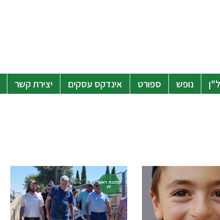
"ן
נופש
ספורט
אינדקס עסקים
יצירת קשר
כתבה ראש
ית