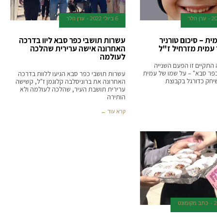
ערן הלר
6 ביולי 2022
ערן הלר
ית – סיכום טורניר
עשרות תושבי כפר סבא ליוו בדרכה
 עמית מזרחיל ז"ל
האחרונה אישה ערירית שהלכה
לעולמה
התקיים זו הפעם השנייה
כפר סבא" – על שמו של עמית
עשרות תושבי כפר סבא הגיעו ללוות בדרכה
יחק כדורגל בקבוצת
האחרונה את ברוניסלבה קלוגמן ז"ל, קשישה
ערירית תושבת העיר, שהלכה לעולמה ולא
הותירה
קרא עוד ←
כתב מקומונט