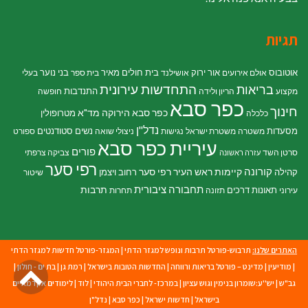
תגיות
אוטובוס
אור ירוק
בית חולים מאיר
בני נוער
אולם אירועים
אושילנד
בית ספר
בעלי
התחדשות עירונית
בריאות
התנדבות
מקצוע
הריון ולידה
חופשה
כפר סבא
חינוך
כפר סבא הירוקה
מד"א
מטרופולין
כלכלה
נדל"ן
מסעדות
נשים
סטודנטים
משטרה
משטרת ישראל
נגישות
ניצולי שואה
ספורט
עיריית כפר סבא
פורים
סרטן השד
צביקה צרפתי
עזרה ראשונה
רפי סער
קורונה
קיימות
ראש העיר רפי סער
קהילה
רחוב ויצמן
שיטור
תחבורה ציבורית
תרבות
תאונות דרכים
עירוני
תזונה
תחרות
האתרים שלנו:
תרבוש-פורטל תרבות ונופש למגזר הדתי
|
המגזר-פורטל חדשות למגזר הדתי
גל
|
מודיעין
|
מדינט – פורטל בריאות ורווחה
|
החדשות הטובות בישראל
|
רמת גן
|
בת ים - חולון
|
גב"ש
|
יש''ע:שומרון בנימין וגוש עציון
|
במרכז- לחברי הבית היהודי
|
לוד
|
לימודים אקדמאיים
לר
בישראל
|
חדשות ישראל
|
כפר סבא
|
נדל"ן