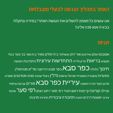
האתר בתהליך הנגשה לבעלי מוגבלויות
אנו עושים כל מאמץ להשלים את הנגשת האתר! במידה ונתקלת
בבעיה אנא פנה אלינו!
תגיות
אוטובוס
אור ירוק
בית חולים מאיר
בני נוער
אולם אירועים
אושילנד
בית ספר
בעלי
התחדשות עירונית
בריאות
התנדבות
מקצוע
הריון ולידה
חופשה
כפר סבא
חינוך
כפר סבא הירוקה
מד"א
מטרופולין
כלכלה
נדל"ן
מסעדות
נשים
סטודנטים
משטרה
משטרת ישראל
נגישות
ניצולי שואה
ספורט
עיריית כפר סבא
פורים
סרטן השד
צביקה צרפתי
עזרה ראשונה
רפי סער
קורונה
קיימות
ראש העיר רפי סער
קהילה
רחוב ויצמן
שיטור
תחבורה ציבורית
תרבות
תאונות דרכים
עירוני
תזונה
תחרות