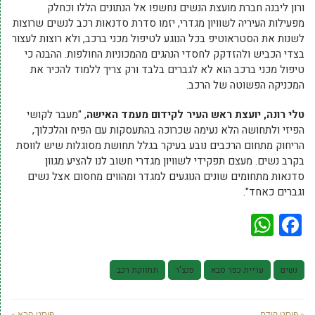
ורון ליבנה חברת מועצת הנשים נחשפו אל הנתונים הללו וכחלק
מפעילות העיריה לשוויון מגדרי, יזמו סדרת סדנאות רכב לנשים שרוצות
לשנות את הסטראוטיפ בכל הנוגע לטיפול מכני ברכב, ולא רוצות לעצור
בצדי הכביש ולהזדקק לחסדי הנהגים מהמכוניות החולפות. ההבנה כי
טיפול מכני ברכב הוא לא לגברים בלבד ורק צריך ללמוד להכיר את
המכניקה הפשוטה של הרכב.
טלי רונה, יועצת ראש העיר לקידום מעמד האישה
, "מעבר לקושי
הפיזי ולתחושה הלא נעימה שכרוכה בהתעסקות עם הפיח והלכלוך,
הריחוק מתחום הרכבים נובע בעיקר בגלל תחושת מסוגלות שיש לווסת
בקרב נשים. מעצם תפקידי לשוויון מגדרי חשוב לנו להציע מגוון
סדנאות מתחומים שונים הנוגעים למגדר ומהווים מחסום אצל נשים
וגברים כאחד".
WhatsApp
Facebook
נשים
עריית כפר סבא
פנצ'ר
תחזוקת רכב
« פוסט קודם
פוסט הבא »