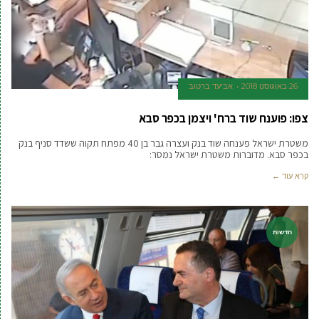
26 באוגוסט 2018
אביעד ברטוב
צפו: פוענח שוד ברח' ויצמן בכפר סבא
משטרת ישראל פענחה שוד בנק ועצרה גבר בן 40 מפתח תקוה ששדד סניף בנק
בכפר סבא. מדוברות משטרת ישראל נמסר:
קרא עוד ←
חדשות