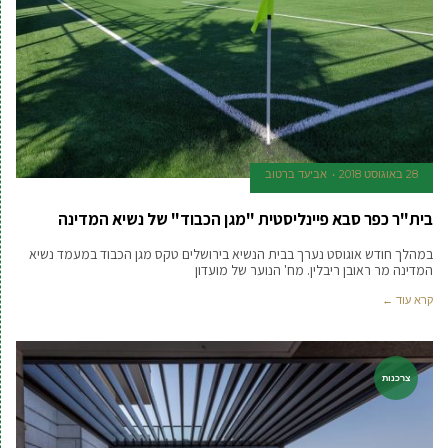
28 באוגוסט 2018
אביעד ברטוב
בית"ר כפר סבא פיינליסטית "מגן הכבוד" של נשיא המדינה
במהלך חודש אוגוסט נערך בבית הנשיא בירושלים טקס מגן הכבוד במעמד נשיא
המדינה מר ראובן ריבלין. מח' הנוער של מועדון
קרא עוד ←
צרכנות