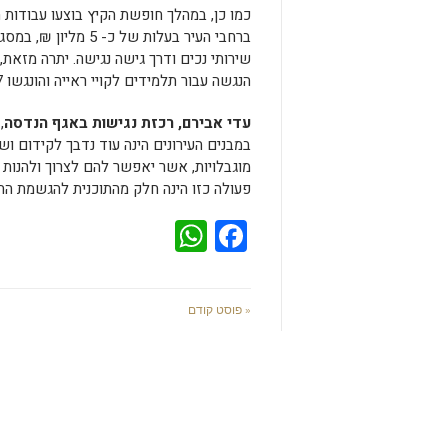
כמו כן, במהלך חופשת הקיץ בוצעו עבודות 
ברחבי העיר בעלות של כ- 
שירותי נכים ודרך גישה נגישה. יתרה מזאת, 
הנגשה עבור תלמידים לקויי ראייה והונגשו 27 כיתות שמע נוספות.
עדי אבירם, רכזת נגישות באגף הנדסה
,
במבנים העירונים הינה עוד נדבך לקידום ו
מוגבלויות, אשר יאפשר להם לצרוך ולהנות מ
פעולה כזו הינה חלק מהתוכנית להגשמת החז
WhatsApp
Facebook
« פוסט קודם