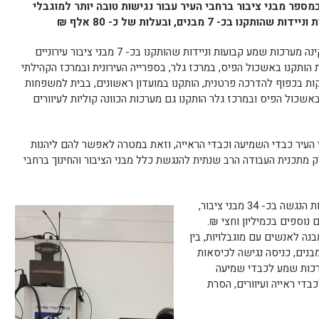
מספר מבני ציבור ברחבי העיר עבור נגישות טובה יותר למוגבלי
כ- 7 מבנים, ובעלות של כ- 80 אלף ₪
עיריית כפר סבא, בהובלת אגף הנדסה, התקינה מערכות שמע קבועות וניידות שהותקנו בכ- 7 מבני ציבור עירוניים
ת הקבועות הותקנו באשכול הפיס, במרכז גלר, בספרייה העירונית ובמרכז הקהילתי
פקות בכפוף להדרכה פרטנית, הותקנו במועדון ראשונים, בבית למשפחות
באשכול הפיס ובמרכז גלר הותקנו גם מערכות הכוונה קוליות לעיוורים
העיר כבדי השמיעה וכבדי הראייה, וזאת במטרה לאפשר להם ליהנות
ק מתכנית העבודה הרב שנתית להנגשת כלל מבני הציבור והחינוך ברחבי
רק לאחרונה סיימה העירייה ביצוע של עבודות הנגשה בכ- 34 מבני ציבור,
 עבודות אלה בעוד כ- 13 מבנים נוספים בכמיליון וחצי ₪.
ה לאנשים עם מוגבלויות, בין
בנים, כניסה נגישה לכיסאות
רכות שמע לכבדי שמיעה
בדי ראייה ועיוורים, הסרת