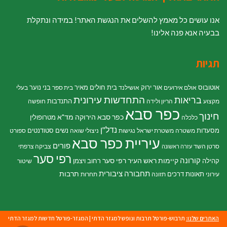
אנו עושים כל מאמץ להשלים את הנגשת האתר! במידה ונתקלת
בבעיה אנא פנה אלינו!
תגיות
אוטובוס
אור ירוק
בית חולים מאיר
בני נוער
אולם אירועים
אושילנד
בית ספר
בעלי
התחדשות עירונית
בריאות
התנדבות
מקצוע
הריון ולידה
חופשה
כפר סבא
חינוך
כפר סבא הירוקה
מד"א
מטרופולין
כלכלה
נדל"ן
מסעדות
נשים
סטודנטים
משטרה
משטרת ישראל
נגישות
ניצולי שואה
ספורט
עיריית כפר סבא
פורים
סרטן השד
צביקה צרפתי
עזרה ראשונה
רפי סער
קורונה
קיימות
ראש העיר רפי סער
קהילה
רחוב ויצמן
שיטור
תחבורה ציבורית
תרבות
תאונות דרכים
עירוני
תזונה
תחרות
האתרים שלנו:
תרבוש-פורטל תרבות ונופש למגזר הדתי
|
המגזר-פורטל חדשות למגזר הדתי