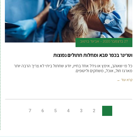
27 בדצמבר 2020
אביעד ברטוב
וטרינר בכפר סבא ומחלות חתולים נפוצות
כל מי שאוהב, אימץ או גידל אחד בחייו, יודע שחתול ביתי לא צריך הרבה יותר
מארגז חול, אוכל, משחקים וליטופים.
קרא עוד ←
7
6
5
4
3
2
1