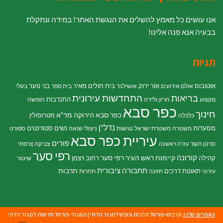
אנו עושים כל מאמץ להשלים את הנגשת האתר! במידה ונתקלת
בבעיה אנא פנה אלינו!
תגיות
אוטובוס
אור ירוק
בית חולים מאיר
בני נוער
אולם אירועים
אושילנד
בית ספר
בעלי
התחדשות עירונית
בריאות
התנדבות
מקצוע
הריון ולידה
חופשה
כפר סבא
חינוך
כפר סבא הירוקה
מד"א
מטרופולין
כלכלה
נדל"ן
מסעדות
נשים
סטודנטים
משטרה
משטרת ישראל
נגישות
ניצולי שואה
ספורט
עיריית כפר סבא
פורים
סרטן השד
צביקה צרפתי
עזרה ראשונה
רפי סער
קורונה
קיימות
ראש העיר רפי סער
קהילה
רחוב ויצמן
שיטור
תחבורה ציבורית
תרבות
תאונות דרכים
עירוני
תזונה
תחרות
האתרים שלנו:
תרבוש-פורטל תרבות ונופש למגזר הדתי
|
המגזר-פורטל חדשות למגזר הדתי