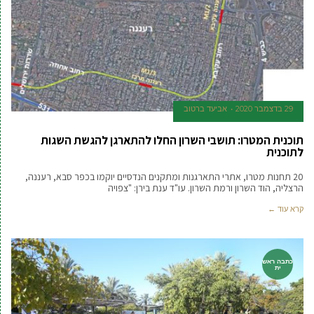
29 בדצמבר 2020
אביעד ברטוב
תוכנית המטרו: תושבי השרון החלו להתארגן להגשת השגות
לתוכנית
20 תחנות מטרו, אתרי התארגנות ומתקנים הנדסיים יוקמו בכפר סבא, רעננה,
הרצליה, הוד השרון ורמת השרון. עו"ד ענת בירן: "צפויה
קרא עוד ←
כתבה ראש
ית