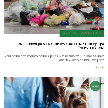
27 בדצמבר 2020
אביעד ברטוב
איףףף: עובדי התברואה מיינו יותר מרבע טון אשפה ב"סקר
הפסולת העירוני"
משהו פה מסריח. עובדי העירייה מיינו 283 ק"ג פסולת במסגרת סקר פסולת עירוני
ראשון מסוגו ומה הם מצאו? ציוד רפואי,
קרא עוד ←
עסקים