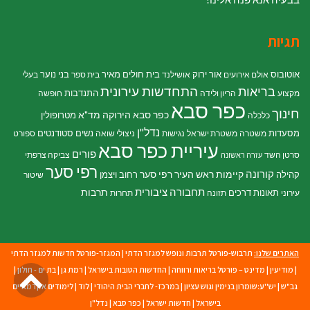
תגיות
אוטובוס
אור ירוק
בית חולים מאיר
בני נוער
אולם אירועים
אושילנד
בית ספר
בעלי
התחדשות עירונית
בריאות
התנדבות
מקצוע
הריון ולידה
חופשה
כפר סבא
חינוך
כפר סבא הירוקה
מד"א
מטרופולין
כלכלה
נדל"ן
מסעדות
נשים
סטודנטים
משטרה
משטרת ישראל
נגישות
ניצולי שואה
ספורט
עיריית כפר סבא
פורים
סרטן השד
צביקה צרפתי
עזרה ראשונה
רפי סער
קורונה
קיימות
ראש העיר רפי סער
קהילה
רחוב ויצמן
שיטור
תחבורה ציבורית
תרבות
תאונות דרכים
עירוני
תזונה
תחרות
האתרים שלנו:
תרבוש-פורטל תרבות ונופש למגזר הדתי
|
המגזר-פורטל חדשות למגזר הדתי
גלילה
|
מודיעין
|
מדינט – פורטל בריאות ורווחה
|
החדשות הטובות בישראל
|
רמת גן
|
בת ים - חולון
|
גב"ש
|
יש''ע:שומרון בנימין וגוש עציון
|
במרכז- לחברי הבית היהודי
|
לוד
|
לימודים אקדמאיים
לראש
בישראל
|
חדשות ישראל
|
כפר סבא
|
נדל"ן