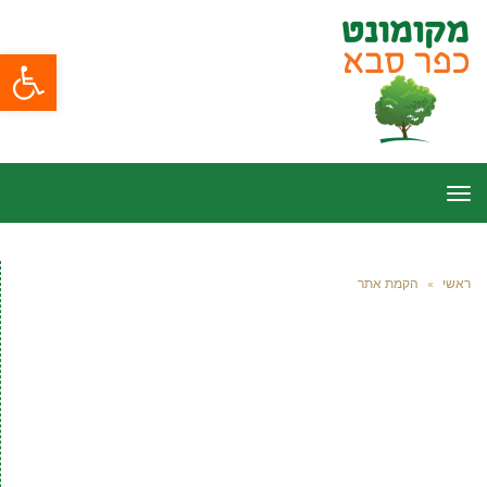
פתח סרגל
תפריט
ראשי
»
הקמת אתר