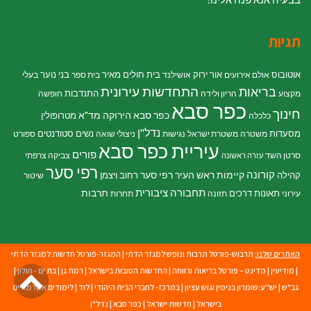
תגיות
אוטובוס
אור ירוק
בית חולים מאיר
בני נוער
אולם אירועים
אושילנד
בית ספר
בעלי
התחדשות עירונית
בריאות
התנדבות
מקצוע
הריון ולידה
חופשה
כפר סבא
חינוך
כפר סבא הירוקה
מד"א
מטרופולין
כלכלה
נדל"ן
מסעדות
נשים
סטודנטים
משטרה
משטרת ישראל
נגישות
ניצולי שואה
ספורט
עיריית כפר סבא
פורים
סרטן השד
צביקה צרפתי
עזרה ראשונה
רפי סער
קורונה
קיימות
ראש העיר רפי סער
קהילה
רחוב ויצמן
שיטור
תחבורה ציבורית
תרבות
תאונות דרכים
עירוני
תזונה
תחרות
האתרים שלנו:
תרבוש-פורטל תרבות ונופש למגזר הדתי
|
המגזר-פורטל חדשות למגזר הדתי
גל
|
מודיעין
|
מדינט – פורטל בריאות ורווחה
|
החדשות הטובות בישראל
|
רמת גן
|
בת ים - חולון
|
גב"ש
|
יש''ע:שומרון בנימין וגוש עציון
|
במרכז- לחברי הבית היהודי
|
לוד
|
לימודים אקדמאיים
לר
בישראל
|
חדשות ישראל
|
כפר סבא
|
נדל"ן