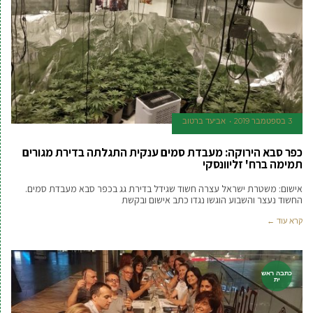
3 בספטמבר 2019
אביעד ברטוב
כפר סבא הירוקה: מעבדת סמים ענקית התגלתה בדירת מגורים
תמימה ברח' זליוונסקי
אישום: משטרת ישראל עצרה חשוד שגידל בדירת גג בכפר סבא מעבדת סמים.
החשוד נעצר והשבוע הוגשו נגדו כתב אישום ובקשת
קרא עוד ←
כתבה ראש
ית