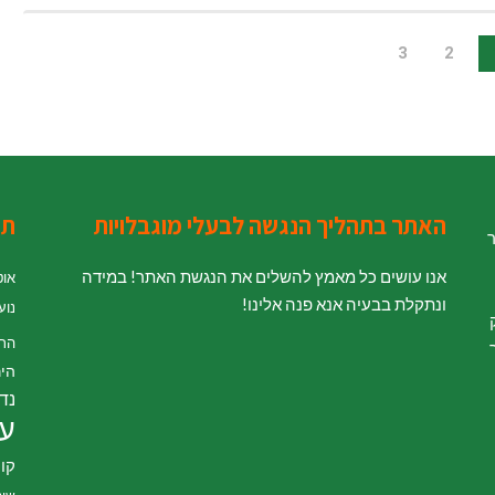
3
2
האתר בתהליך הנגשה לבעלי מוגבלויות
תג
ר
אנו עושים כל מאמץ להשלים את הנגשת האתר! במידה
אוט
ונתקלת בבעיה אנא פנה אלינו!
נוע
' לחוק
הת
היר
נדל
עי
קור