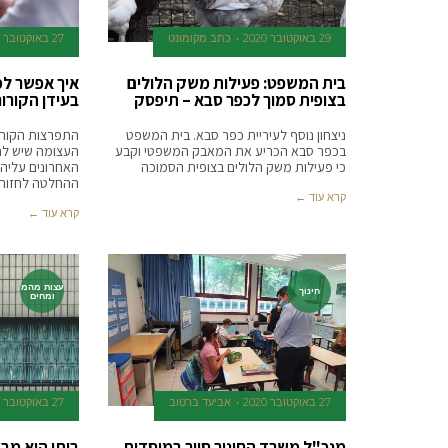
29 באוקטובר 2020
כתב מקומונט
27 באוקטובר 2020
בית המשפט: פעילות משק הלולים
איך אפשר למ
בצופית סמוך לכפר סבא – תיפסק
בעידן הקורו
ניצחון נוסף לעיריית כפר סבא. בית המשפט
התפרצות הקורו
בכפר סבא הכריע את המאבק המשפטי וקבע
העצומה שיש לנ
כי פעילות משק הלולים בצופית הסמוכה
האחרונים עליה
ההחלטה לחזור 
קרא עוד ←
קרא עוד ←
עצות מהמ
חינוך
ומחים
27 באוקטובר 2020
אביעד ברטוב
27 באוקטובר 2020
מנכ"ל משרד החינוך סייר במוסדות
ביתי הוא מב