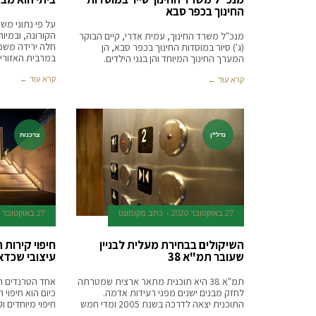
החינוך בכפר סבא
על פי נתוני מ
הקורונה, ובמיו
מנכ"ל משרד החינוך, עמית אדרי, קיים הבוקר
חלה ירידה משמ
(ג') סיור במוסדות החינוך בכפר סבא, הן
במרבית האזורי
המערך החינוך המיוחד והן בגני הילדים.
קרא עוד ←
קרא עוד ←
נדל"ן
צרכנות
27 באוקטובר 2020
כתב מקומונט
27 באוקטובר 2020
השיקולים בבחירת מעלית לבניין
חיפוי קירות
שעובר תמ"א 38
עיצובי שכדאי
תמ"א 38 היא תוכנית מתאר ארצית שמטרתה
אחד הטרנדים הח
לחזק מבנים ישנים מפני רעידות אדמה.
כיום הוא חיפוי 
התוכנית יצאה לדרכה בשנת 2005 ומדי חמש
חיפוי מיוחדים ו