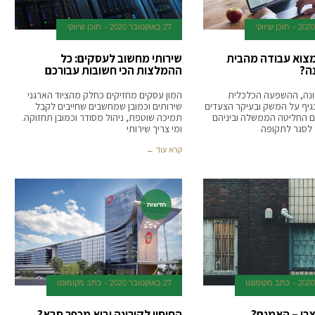
תוכן שיווקי
27 באוקטובר 2020
תוכן שיווקי
צוא עבודה מהבית
שירותי מחשוב לעסקים: כל
נה?
ההמלצות הכי חשובות עבורכם
נה, ההשפעה הכלכלית
המון עסקים מחזיקים כחלק מהציוד הארגני
גיף על המשק ובעיקר הצעדים
שירותים וכמובן שמחשבים שחייבים לקבל
ם החליטה הממשלה וביניהם
תמיכה שוטפת, ניהול מסודר וכמובן תחזוקה.
לסגר לתקופה
ומי צריך שירותי
קרא עוד ←
חדשות
כתב מקומונט
27 באוקטובר 2020
כתב מקומונט
צרי – האמנם?
החיסון לקורונה יבוא מכפר סבא?