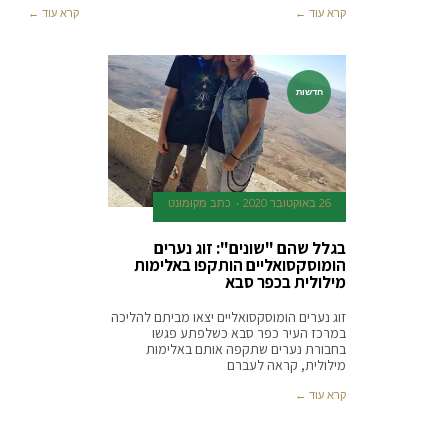
קרא עוד ←
קרא עוד ←
חדשות
26 באוקטובר 2020
כתב מקומונט
בגלל שהם "שונים": זוג נערים
הומוסקסואליים הותקפו באלימות
מילולית בכפר סבא
זוג נערים הומוסקסואליים יצאו מביתם להליכה
במרכז העיר כפר סבא כשלפתע פגשו
בחבורת נערים שתקפה אותם באלימות
מילולית, קראה לעברם
קרא עוד ←