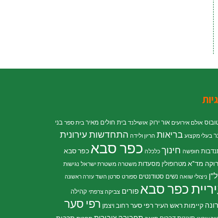
יות
ובוס
אור ירוק
בית חולים מאיר
בני
אולם אירועים
אושילנד
בית ספר
התחדשות עירונית
בריאות
ר
בעלי מקצוע
הריון ולידה
כפר סבא
חינוך
כפר סבא
נדבות
חופשה
כלכלה
וקה
מד"א
מטרופולין
מסעדות
משטרה
משטרת ישראל
נגישות
"ן
נשים
סטודנטים
ניצולי שואה
ספורט
סרטן השד
עזרה ראשונה
ריית כפר סבא
פורים
קהילה
צביקה צרפתי
רפי סער
ונה
קיימות
ראש העיר רפי סער
רחוב ויצמן
תחבורה ציבורית
תרבות
תאונות דרכים