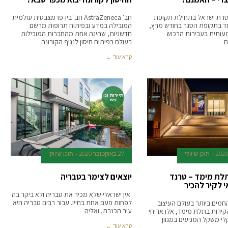
שטרת ישראל בתחילת תקופת
חב' AstraZeneca חב' ביו-פרמצבטית עולמית
חד בתקופת הסגר בחודש מרץ,
המובילה במדע ובפיתוח תרופות מרשם
עותית בעבירות הרכוש
חדשניות, שהינה אחת מהחברות המובילות
ם
בעולם בפיתוח חיסון לנגיף הקורונה
קרא עוד ←
תיירות ונו
פש
תוכן שיווקי
27 באוקטובר 2020
תוכן שיווקי
 תלת מימד – טרנד
יוצאים לצימר בטבריה
 לקיר להכיר
אין ישראלי שלא מכיר את טבריה ולא ביקר בה
לפחות פעם אחת בחייו. עבור רבים טבריה היא
מים ביותר בעולם העיצוב
עיר הכנרת, ואליה
הקירות בתלת מימד, אלו אריחי
קלי משקל המגיעים במגוון
קרא עוד ←