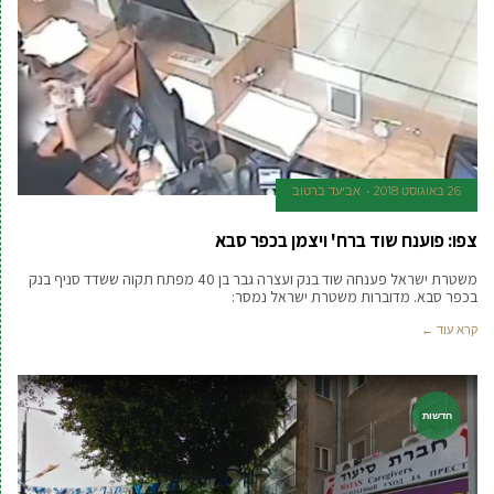
26 באוגוסט 2018
אביעד ברטוב
צפו: פוענח שוד ברח' ויצמן בכפר סבא
משטרת ישראל פענחה שוד בנק ועצרה גבר בן 40 מפתח תקוה ששדד סניף בנק
בכפר סבא. מדוברות משטרת ישראל נמסר:
קרא עוד ←
חדשות