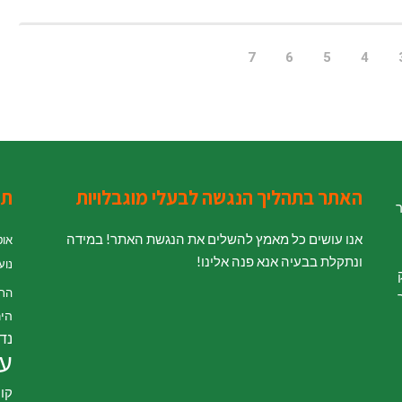
7
6
5
4
האתר בתהליך הנגשה לבעלי מוגבלויות
תג
ר
אנו עושים כל מאמץ להשלים את הנגשת האתר! במידה
אוט
ונתקלת בבעיה אנא פנה אלינו!
נוע
' לחוק
הת
היר
נדל
עי
קור