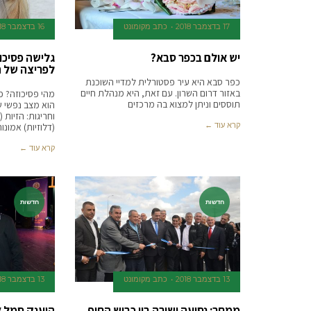
17 בדצמבר 2018
כתב מקומונט
16 בדצמבר 2018
יש אולם בכפר סבא?
גלישה פסיכו
לפריצה של ה
כפר סבא היא עיר פסטורלית למדיי השוכנת
באזור דרום השרון. עם זאת, היא מנהלת חיים
מהי פסיכוזה? פ
תוססים וניתן למצוא בה מרכזים
הוא מצב נפשי 
וחריגות: הזיות 
קרא עוד ←
(דלוזיות) אמונו
קרא עוד ←
חדשות
חדשות
13 בדצמבר 2018
כתב מקומונט
13 בדצמבר 2018
ממחר: נסיעה ישירה בין כביש החוף
הוענק סמל א