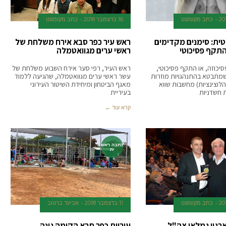
כתב מקומונט
16 בדצמבר 2018
כתב מקומונט
טית: סימנים מקדימים
ראש עיר כפר סבא אירח משלחת של
תקף פסיכוטי
ראשי ערים מגוואטמלה
סיכוזה, או התקף פסיכוטי,
ראש העיר, רפי סער אירח השבוע משלחת של
שמתבטא בהתנהגויות מוזרות
עשר ראשי ערים מגוואטמלה, שהגיעה ללמוד
(הלוצינציות) מחשבות שווא
מאגף הביטחון ומיחידת השיטור העירוני
ת חשדניות
בעיריית
קרא עוד ←
כתבה ראש
ית
כתב מקומונט
11 בדצמבר 2018
אביעד ברטוב
רגון גמלאי צה"ל
עיריית כפר סבא הקימה גינה