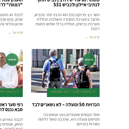
לנתיבי איילון ולכביש 531
"הצוות" לרא
השר כץ: פרויקט 531 הוא הרבה יותר מכביש,
לכבוד חג החנו
מדובר במערכת תחבורה משולבת הכוללת
שנים, קיים סניף
מערכת כבישים, מסילת ברזל ושלוש תחנות
ארגון גמלאי צה"
רכבת
קרא עוד ←
קרא עוד ←
צרכנות
חדשות
10 בדצמבר 2018
כתב מקומונט
9 בדצמבר 2018
הכרויות 50 ומעלה – לא נשארים לבד
רפי סער ראש
סבא נכנס לת
אחד הקשיים שעומדים בפני אנשים בני
חמישים ומעלה היא, שהרבה מאוד דלתות
לכבוד האירוע הת
נסגרות בפניהם.
החאן, שנפתח ב
העיר למבנה, אותו ני