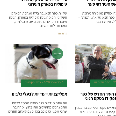
ש העיר רפי סער
טיפולית בפארק העירוני
כה וכחלק ממסורת ארוכת
עיריית כפר סבא, בהובלת מנהלת הפארק
 כפר סבא של ארגון "צוות" –
העירוני, הקימה גינה טיפולית בפארק. הגינה
ל, אירוע חגיגי
מיועדת לילדים ולתושבים עם מוגבלויות,
ומטרתה לתת מענה
קרא עוד ←
צרכנות
כתב מקומונט
6 בדצמבר 2018
כתב מקומונט
 העיר החדש של כפר
אפליקציות ייעודיות לבעלי כלבים
פקידו בטקס חגיגי
אם אתם מגדלים כלב כחיית מחמד לבטח
אתם נהנים מהטיולים אתו בחוץ, מהחיבה
קיים טקס חגיגי ומכובד בבניין
שהוא מפגין כלפיכם בכל פעם שאתם חוזרים
קטע נגינה עם כניסת ראש
גנו 17 בני