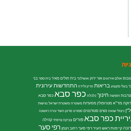
יות
ובוס
אור ירוק
בית חולים מאיר
בני
אולם אירועים
אושילנד
בית ספר
התחדשות עירונית
בריאות
ר
בעלי מקצוע
הריון ולידה
כפר סבא
חינוך
כפר סבא
נדבות
חופשה
כלכלה
וקה
מד"א
מטרופולין
מסעדות
משטרה
משטרת ישראל
נגישות
"ן
נשים
סטודנטים
ניצולי שואה
ספורט
סרטן השד
עזרה ראשונה
ריית כפר סבא
פורים
קהילה
צביקה צרפתי
רפי סער
ונה
קיימות
ראש העיר רפי סער
רחוב ויצמן