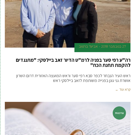
27 בנובמבר 2018
אביעד ברטוב
רה"ע רפי סער בפניה לרמ"ט הדיור זאב ביילסקי: "מתנגדים
להקמת תחנת הכח"
ראש העיר הנבחר לכפר סבא רפי סער וראש המועצה האזורית דרום השרון
אושרת גני גונן בפנייה משותפת לזאב ביילסקי ראש
קרא עוד ←
צרכנות