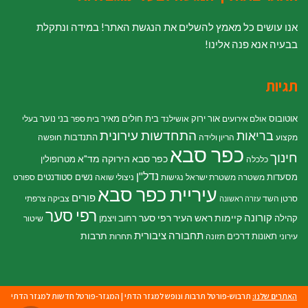
אנו עושים כל מאמץ להשלים את הנגשת האתר! במידה ונתקלת
בבעיה אנא פנה אלינו!
תגיות
אוטובוס
אור ירוק
בית חולים מאיר
בני נוער
אולם אירועים
אושילנד
בית ספר
בעלי
התחדשות עירונית
בריאות
התנדבות
מקצוע
הריון ולידה
חופשה
כפר סבא
חינוך
כפר סבא הירוקה
מד"א
מטרופולין
כלכלה
נדל"ן
מסעדות
נשים
סטודנטים
משטרה
משטרת ישראל
נגישות
ניצולי שואה
ספורט
עיריית כפר סבא
פורים
סרטן השד
צביקה צרפתי
עזרה ראשונה
רפי סער
קורונה
קיימות
ראש העיר רפי סער
קהילה
רחוב ויצמן
שיטור
תחבורה ציבורית
תרבות
תאונות דרכים
עירוני
תזונה
תחרות
האתרים שלנו:
תרבוש-פורטל תרבות ונופש למגזר הדתי
|
המגזר-פורטל חדשות למגזר הדתי