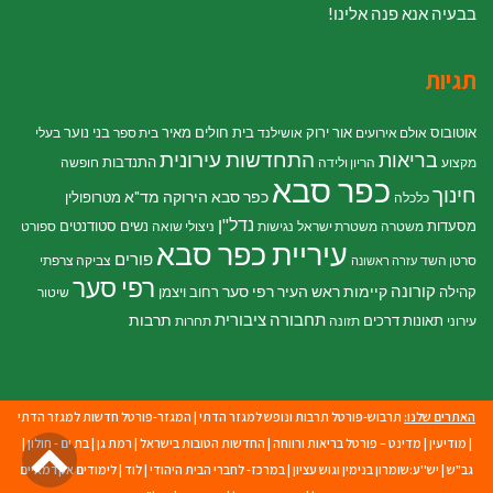
בבעיה אנא פנה אלינו!
תגיות
אוטובוס
אור ירוק
בית חולים מאיר
בני נוער
אולם אירועים
אושילנד
בית ספר
בעלי
התחדשות עירונית
בריאות
התנדבות
מקצוע
הריון ולידה
חופשה
כפר סבא
חינוך
כפר סבא הירוקה
מד"א
מטרופולין
כלכלה
נדל"ן
מסעדות
נשים
סטודנטים
משטרה
משטרת ישראל
נגישות
ניצולי שואה
ספורט
עיריית כפר סבא
פורים
סרטן השד
צביקה צרפתי
עזרה ראשונה
רפי סער
קורונה
קיימות
ראש העיר רפי סער
קהילה
רחוב ויצמן
שיטור
תחבורה ציבורית
תרבות
תאונות דרכים
עירוני
תזונה
תחרות
האתרים שלנו:
תרבוש-פורטל תרבות ונופש למגזר הדתי
|
המגזר-פורטל חדשות למגזר הדתי
גל
|
מודיעין
|
מדינט – פורטל בריאות ורווחה
|
החדשות הטובות בישראל
|
רמת גן
|
בת ים - חולון
|
גב"ש
|
יש''ע:שומרון בנימין וגוש עציון
|
במרכז- לחברי הבית היהודי
|
לוד
|
לימודים אקדמאיים